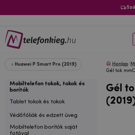
Szá
Honlap
/
Mo
Huawei P Smart Pro (2019)
Gél tok mmCa
Mobiltelefon tokok, tokok és
Gél t
borítók
(2019
Tablet tokok és tokok
Védőfóliák és edzett üveg
Mobiltelefon borítók saját
fotóval