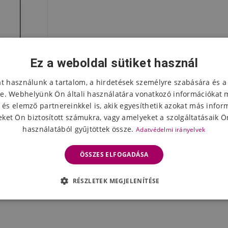
Ez a weboldal sütiket használ
at használunk a tartalom, a hirdetések személyre szabására és a
e. Webhelyünk Ön általi használatára vonatkozó információkat 
 és elemző partnereinkkel is, akik egyesíthetik azokat más infor
ket Ön biztosított számukra, vagy amelyeket a szolgáltatásaik Ön
használatából gyűjtöttek össze.
Adatvédelmi irányelvek
yő edzett
art Pro
ÖSSZES ELFOGADÁSA
o számára
leten
RÉSZLETEK MEGJELENÍTÉSE