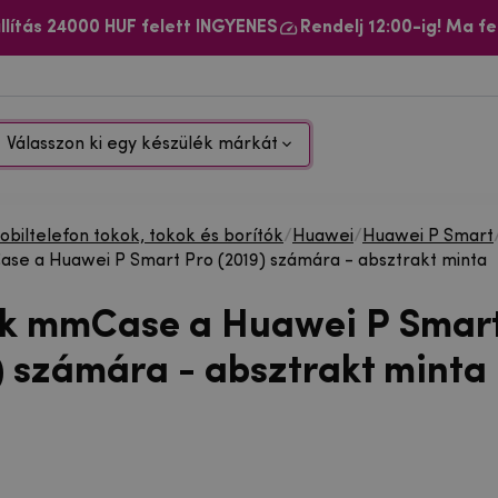
llítás 24000 HUF felett INGYENES
Rendelj 12:00-ig! Ma fe
Válasszon ki egy készülék márkát
biltelefon tokok, tokok és borítók
/
Huawei
/
Huawei P Smart
se a Huawei P Smart Pro (2019) számára - absztrakt minta
ok mmCase a Huawei P Smart
) számára - absztrakt minta