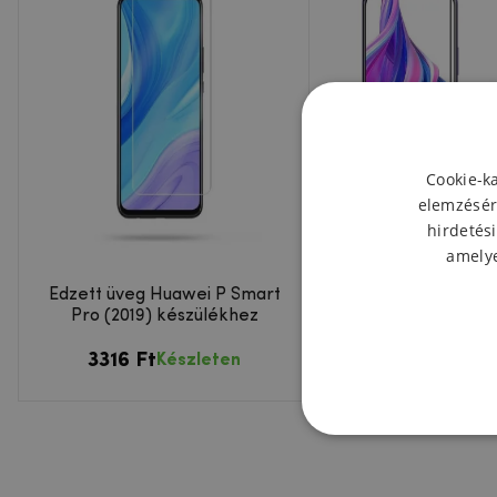
Cookie-k
elemzésér
hirdetési
amelye
Edzett üveg Huawei P Smart
Mofi teljes képern
Pro (2019) készülékhez
üveg Huawei P Sm
(2019)/Honor 9X Pr
3316 Ft
4503 Ft
Készleten
Kész