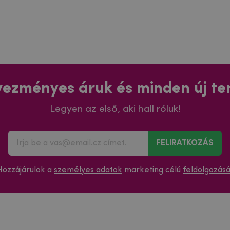
ezményes áruk és minden új t
Legyen az első, aki hall róluk!
FELIRATKOZÁS
Hozzájárulok a
személyes adatok
marketing célú
feldolgozás