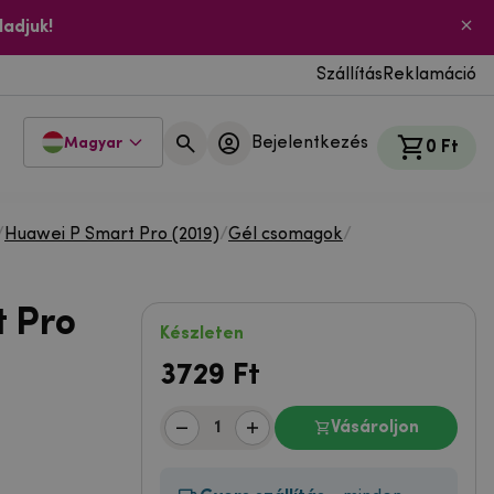
ladjuk!
Szállítás
Reklamáció
Bejelentkezés
Magyar
0 Ft
/
Huawei P Smart Pro (2019)
/
Gél csomagok
/
 Pro
Készleten
3729
Ft
Vásároljon