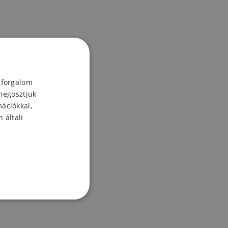
 forgalom
megosztjuk
mációkkal,
 általi