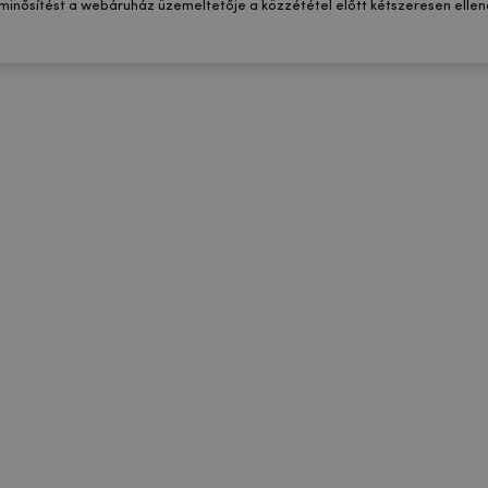
 minősítést a webáruház üzemeltetője a közzététel előtt kétszeresen ellenő