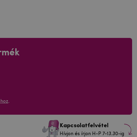
ermék
ához
.
Kapcsolatfelvétel
Hívjon és írjon H-P 7-13.30-ig