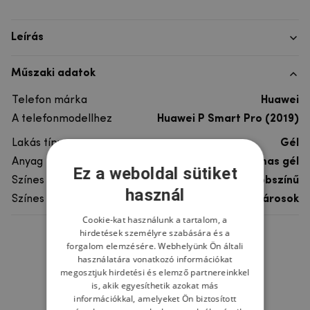
Leírás
Műszaki adatok
Telefon márka
Huawei
A telefonmodellhez
Huawei P Smart Pro (2019)
Lakás típusa
Gél
Anyag
rugalmas gél
Ez a weboldal sütiket
Színes
többszínű
használ
Színes motívum
Városok
Cookie-kat használunk a tartalom, a
hirdetések személyre szabására és a
Ne felejtsd el
forgalom elemzésére. Webhelyünk Ön általi
használatára vonatkozó információkat
megosztjuk hirdetési és elemző partnereinkkel
is, akik egyesíthetik azokat más
információkkal, amelyeket Ön biztosított