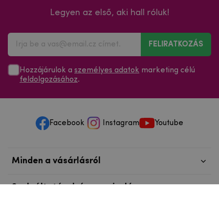
Legyen az első, aki hall róluk!
FELIRATKOZÁS
Hozzájárulok a
személyes adatok
marketing célú
feldolgozásához
.
Facebook
Instagram
Youtube
Minden a vásárlásról
Szolgáltatások és szervizelés
Szerzői jog © 2025
mpouzdra.hu