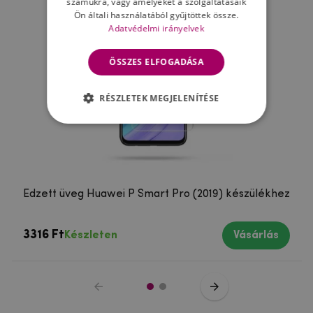
számukra, vagy amelyeket a szolgáltatásaik
Ön általi használatából gyűjtöttek össze.
Adatvédelmi irányelvek
ÖSSZES ELFOGADÁSA
RÉSZLETEK MEGJELENÍTÉSE
Edzett üveg Huawei P Smart Pro (2019) készülékhez
3316 Ft
Készleten
Vásárlás