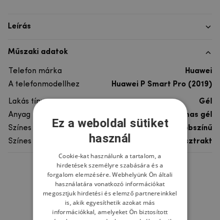
Leírás
Műszaki adatok
Telefon márka
Huawei
A telefonmodellhez
Huawei P Smart Pro (2019)
Lakás típusa
Gél
Anyag
rugalmas gél
Ez a weboldal sütiket
Színes
többszínű
használ
Színes motívum
Absztrakt
Cookie-kat használunk a tartalom, a
hirdetések személyre szabására és a
Ne felejtsd el
forgalom elemzésére. Webhelyünk Ön általi
használatára vonatkozó információkat
megosztjuk hirdetési és elemző partnereinkkel
is, akik egyesíthetik azokat más
információkkal, amelyeket Ön biztosított