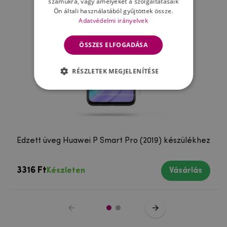
számukra, vagy amelyeket a szolgáltatásaik
Ön általi használatából gyűjtöttek össze.
Adatvédelmi irányelvek
ÖSSZES ELFOGADÁSA
RÉSZLETEK MEGJELENÍTÉSE
Edzett üveg Huawei P Smart Pro (2019) készülékhez
3316 Ft
Készleten
Vásárlás