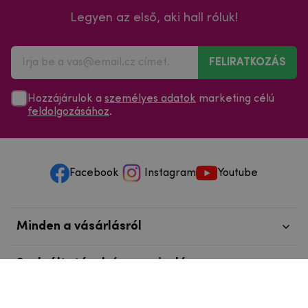
Legyen az első, aki hall róluk!
FELIRATKOZÁS
Hozzájárulok a
személyes adatok
marketing célú
feldolgozásához
.
Facebook
Instagram
Youtube
Minden a vásárlásról
Szolgáltatások és szervizelés
Szerzői jog © 2025
mpouzdra.hu