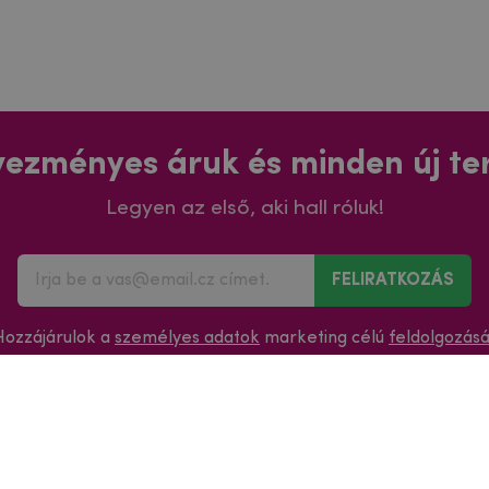
ezményes áruk és minden új t
Legyen az első, aki hall róluk!
FELIRATKOZÁS
Hozzájárulok a
személyes adatok
marketing célú
feldolgozás