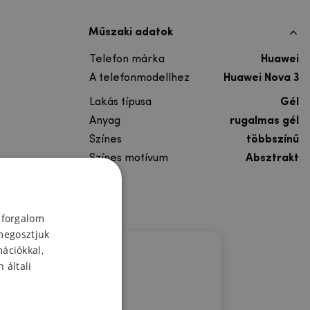
Műszaki adatok
Telefon márka
Huawei
A telefonmodellhez
Huawei Nova 3
Lakás típusa
Gél
Anyag
rugalmas gél
Színes
többszínű
Színes motívum
Absztrakt
 forgalom
megosztjuk
mációkkal,
 általi