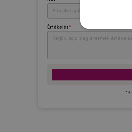
Értékelés
* A