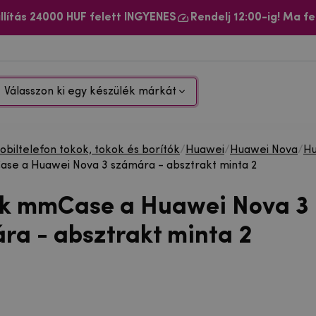
llítás 24000 HUF felett INGYENES
Rendelj 12:00-ig! Ma fe
Válasszon ki egy készülék márkát
biltelefon tokok, tokok és borítók
/
Huawei
/
Huawei Nova
/
Hu
se a Huawei Nova 3 számára - absztrakt minta 2
ok mmCase a Huawei Nova 3
ra - absztrakt minta 2