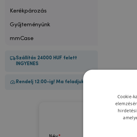
Kerékpározás
Gyűjteményünk
mmCase
Szállítás 24000 HUF felett
INGYENES
Rendelj 12:00-ig! Ma feladjuk!
Cookie-k
elemzésér
hirdetési
amelye
Név