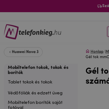
Szá
Honlap
/
Mo
Huawei Nova 3
Gél tok mmCa
Mobiltelefon tokok, tokok és
Gél t
borítók
számá
Tablet tokok és tokok
Védőfóliák és edzett üveg
Mobiltelefon borítók saját
fotóval