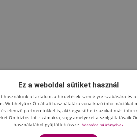
Ez a weboldal sütiket használ
at használunk a tartalom, a hirdetések személyre szabására és a
e. Webhelyünk Ön általi használatára vonatkozó információkat 
 és elemző partnereinkkel is, akik egyesíthetik azokat más infor
A termék értékelése
ket Ön biztosított számukra, vagy amelyeket a szolgáltatásaik Ön
használatából gyűjtöttek össze.
Adatvédelmi irányelvek
Válassza ki a csillagok számát