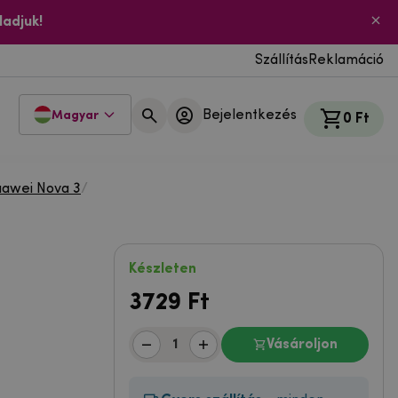
ladjuk!
Szállítás
Reklamáció
Bejelentkezés
Magyar
0 Ft
awei Nova 3
/
Készleten
3729
Ft
Vásároljon