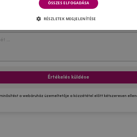
ÖSSZES ELFOGADÁSA
RÉSZLETEK MEGJELENÍTÉSE
Értékelés küldése
 minősítést a webáruház üzemeltetője a közzététel előtt kétszeresen ellenő