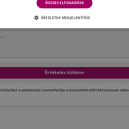
ÖSSZES ELFOGADÁSA
RÉSZLETEK MEGJELENÍTÉSE
Értékelés küldése
 minősítést a webáruház üzemeltetője a közzététel előtt kétszeresen ellenő