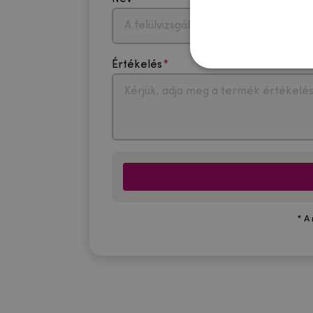
Értékelés
* A