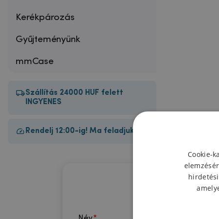
Kerékpározás
Gyűjteményünk
mmCase
Szállítás 24000 HUF felett
INGYENES
Rendelj 12:00-ig! Ma feladjuk!
Cookie-k
elemzésér
hirdetési
amelye
Név