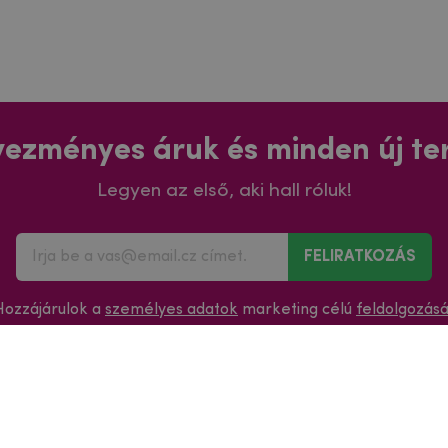
ezményes áruk és minden új t
Legyen az első, aki hall róluk!
FELIRATKOZÁS
Hozzájárulok a
személyes adatok
marketing célú
feldolgozás