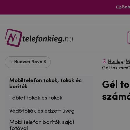
Szá
Honlap
/
Mo
Huawei Nova 3
Gél tok mmCa
Mobiltelefon tokok, tokok és
Gél t
borítók
számá
Tablet tokok és tokok
Védőfóliák és edzett üveg
Mobiltelefon borítók saját
fotóval