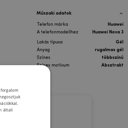
Műszaki adatok
Telefon márka
Huawei
A telefonmodellhez
Huawei Nova 3
Lakás típusa
Gél
Anyag
rugalmas gél
Színes
többszínű
Színes motívum
Absztrakt
 forgalom
megosztjuk
mációkkal,
 általi