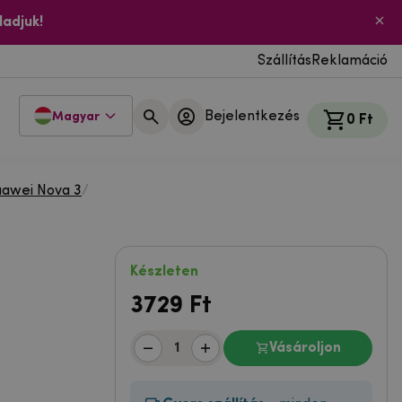
ladjuk!
Szállítás
Reklamáció
Bejelentkezés
Magyar
0 Ft
awei Nova 3
/
Készleten
3729
Ft
Vásároljon