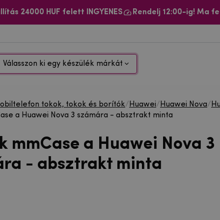
llítás 24000 HUF felett INGYENES
Rendelj 12:00-ig! Ma fe
Válasszon ki egy készülék márkát
biltelefon tokok, tokok és borítók
/
Huawei
/
Huawei Nova
/
Hu
se a Huawei Nova 3 számára - absztrakt minta
ok mmCase a Huawei Nova 3
ra - absztrakt minta