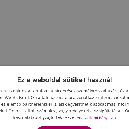
Ez a weboldal sütiket használ
at használunk a tartalom, a hirdetések személyre szabására és a
e. Webhelyünk Ön általi használatára vonatkozó információkat 
 és elemző partnereinkkel is, akik egyesíthetik azokat más infor
A termék értékelése
ket Ön biztosított számukra, vagy amelyeket a szolgáltatásaik Ön
használatából gyűjtöttek össze.
Adatvédelmi irányelvek
Válassza ki a csillagok számát