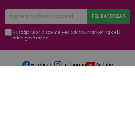
FELIRATKOZÁS
Hozzájárulok a
személyes adatok
marketing célú
feldolgozásához
.
Facebook
Instagram
Youtube
Minden a vásárlásról
Szolgáltatások és szervizelés
Szerzői jog © 2025
mpouzdra.hu