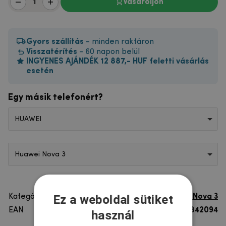
Vásároljon
Gyors szállítás
- minden raktáron
Visszatérítés
- 60 napon belül
INGYENES AJÁNDÉK 12 887,- HUF feletti vásárlás
esetén
Egy másik telefonért?
HUAWEI
Huawei Nova 3
Ez a weboldal sütiket
Kategória
Huawei Nova 3
EAN
8596579842094
használ