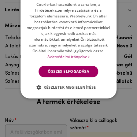
Cookie-kat használunk a tartalom, a
hirdetések személyre szabására és a
Leírás
forgalom elemzésére. Webhelyünk Ön általi
használatára vonatkozó információkat
Műszaki adatok
megosztjuk hirdetési és elemző partnereinkkel
is, akik egyesíthetik azokat más
Telefon márka
Huawei
információkkal, amelyeket Ön biztosított
számukra, vagy amelyeket a szolgáltatásaik
A telefonmodellhez
Huawei Nova 3
Ön általi használatából gyűjtöttek össze.
Adatvédelmi irányelvek
Lakás típusa
Gél
Anyag
rugalmas gél
ÖSSZES ELFOGADÁSA
Színes
többszínű
Színes motívum
Egyéb állatok
RÉSZLETEK MEGJELENÍTÉSE
A termék értékelése
Név
Válassza ki a csillagok
számát