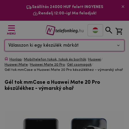
Szállítás 24000 HUF felett INGYENES
Rendelj 12:00-ig! Ma feladjuk!
MENÜ
Válasszon ki egy készülék márkát
Honlap
/
Mobiltelefon tokok, tokok és borítók
/
Huawei
/
Huawei Mate
/
Huawei Mate 20 Pro
/
Gél csomagok
/
Gél tok mmCase a Huawei Mate 20 Pro készülékhez - výmarský ohař
Gél tok mmCase a Huawei Mate 20 Pro
készülékhez - výmarský ohař