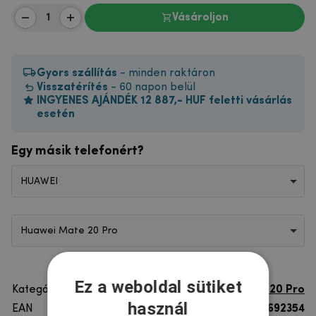
Vásároljon
Gyors szállítás
- minden raktáron
Visszatérítés
- 60 napon belül
INGYENES AJÁNDÉK 12 887,- HUF feletti vásárlás
esetén
Egy másik telefonért?
HUAWEI
Huawei Mate 20 Pro
Ez a weboldal sütiket
Kategória
Huawei Mate 20 Pro
használ
EAN
8596579692354