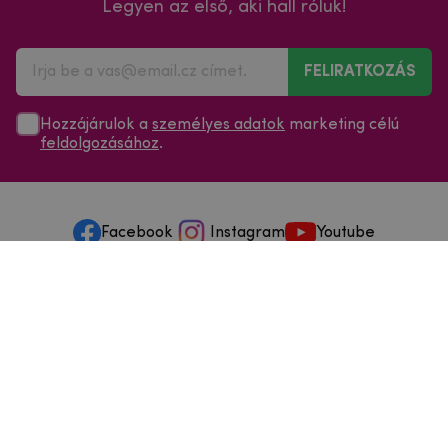
Legyen az első, aki hall róluk!
FELIRATKOZÁS
Hozzájárulok a
személyes adatok
marketing célú
feldolgozásához
.
Facebook
Instagram
Youtube
Minden a vásárlásról
Szolgáltatások és szervizelés
Szerzői jog © 2025
mpouzdra.hu