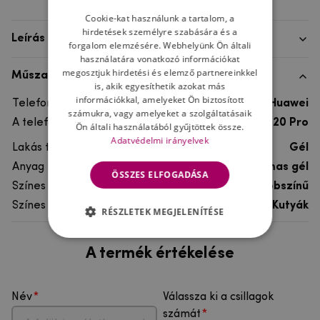
Cookie-kat használunk a tartalom, a
hirdetések személyre szabására és a
Leírás
forgalom elemzésére. Webhelyünk Ön általi
használatára vonatkozó információkat
megosztjuk hirdetési és elemző partnereinkkel
Műszaki adatok
is, akik egyesíthetik azokat más
információkkal, amelyeket Ön biztosított
Telefon márka
Huawei
számukra, vagy amelyeket a szolgáltatásaik
A telefonmodellhez
Huawei Mate 20 Pro
Ön általi használatából gyűjtöttek össze.
Adatvédelmi irányelvek
Lakás típusa
Gél
Anyag
rugalmas gél
ÖSSZES ELFOGADÁSA
Színes
többszínű
Színes motívum
Kutyák
RÉSZLETEK MEGJELENÍTÉSE
A termék értékelése
Név
Válassza ki a csillagok
számát