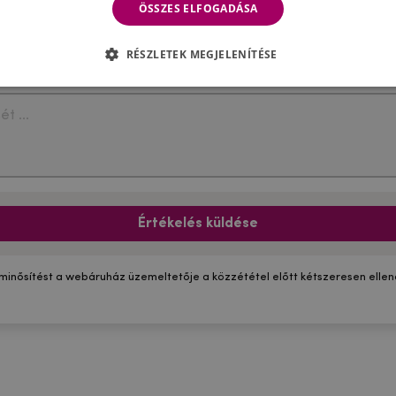
ÖSSZES ELFOGADÁSA
RÉSZLETEK MEGJELENÍTÉSE
Értékelés küldése
 minősítést a webáruház üzemeltetője a közzététel előtt kétszeresen ellenő