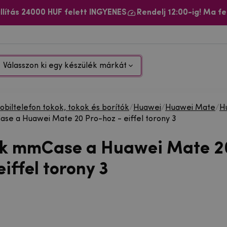
llítás 24000 HUF felett INGYENES
Rendelj 12:00-ig! Ma fe
Válasszon ki egy készülék márkát
biltelefon tokok, tokok és borítók
/
Huawei
/
Huawei Mate
/
H
se a Huawei Mate 20 Pro-hoz - eiffel torony 3
ok mmCase a Huawei Mate 2
eiffel torony 3