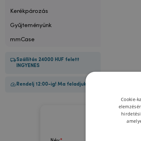
Kerékpározás
Gyűjteményünk
mmCase
Szállítás 24000 HUF felett
INGYENES
Rendelj 12:00-ig! Ma feladjuk!
Cookie-k
elemzésér
hirdetési
amelye
Név