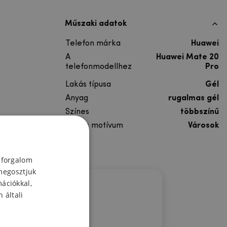
Műszaki adatok
Telefon márka
Huawei
A
Huawei Mate 20
telefonmodellhez
Pro
Lakás típusa
Gél
Anyag
rugalmas gél
Színes
többszínű
Színes motívum
Városok
 forgalom
megosztjuk
mációkkal,
 általi