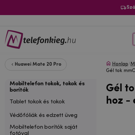
Szá
Honlap
/
Mo
Huawei Mate 20 Pro
Gél tok mmCa
Mobiltelefon tokok, tokok és
Gél t
borítók
hoz - 
Tablet tokok és tokok
Védőfóliák és edzett üveg
Mobiltelefon borítók saját
fotóval