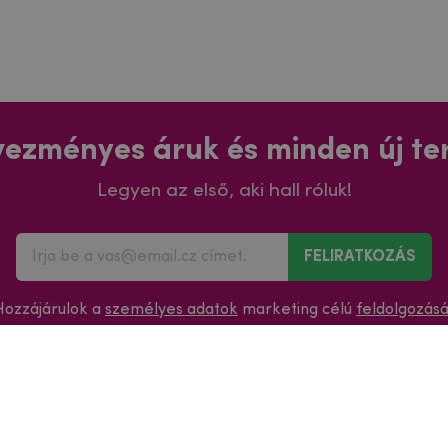
ezményes áruk és minden új t
Legyen az első, aki hall róluk!
FELIRATKOZÁS
Hozzájárulok a
személyes adatok
marketing célú
feldolgozás