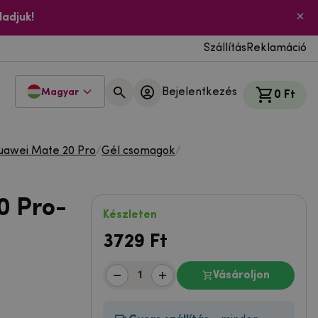
ladjuk!
Szállítás
Reklamáció
Bejelentkezés
Magyar
0 Ft
uawei Mate 20 Pro
/
Gél csomagok
/
0 Pro-
Készleten
3729
Ft
Vásároljon