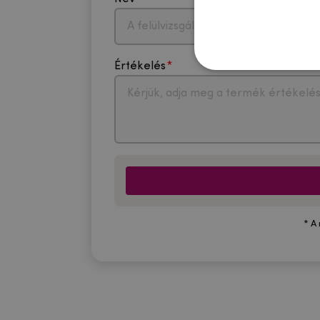
Értékelés
* A