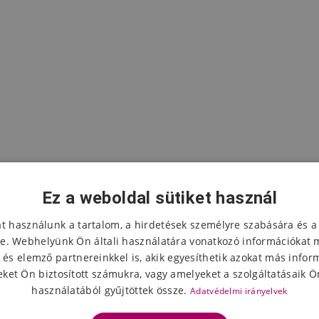
Ez a weboldal sütiket használ
at használunk a tartalom, a hirdetések személyre szabására és a
e. Webhelyünk Ön általi használatára vonatkozó információkat 
 és elemző partnereinkkel is, akik egyesíthetik azokat más infor
A termék értékelése
ket Ön biztosított számukra, vagy amelyeket a szolgáltatásaik Ön
használatából gyűjtöttek össze.
Adatvédelmi irányelvek
Válassza ki a csillagok számát