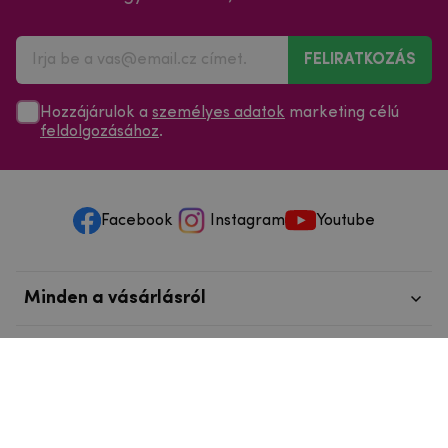
FELIRATKOZÁS
Hozzájárulok a
személyes adatok
marketing célú
feldolgozásához
.
Facebook
Instagram
Youtube
Minden a vásárlásról
Szolgáltatások és szervizelés
Szerzői jog © 2025
mpouzdra.hu