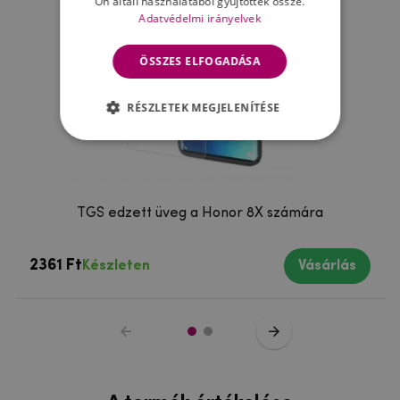
Ön általi használatából gyűjtöttek össze.
Adatvédelmi irányelvek
ÖSSZES ELFOGADÁSA
RÉSZLETEK MEGJELENÍTÉSE
TGS edzett üveg a Honor 8X számára
2361 Ft
Készleten
Vásárlás