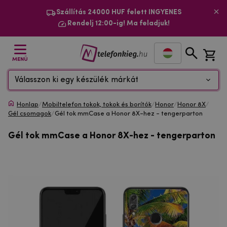
Szállítás 24000 HUF felett INGYENES
Rendelj 12:00-ig! Ma feladjuk!
MENÜ
Válasszon ki egy készülék márkát
Honlap
/
Mobiltelefon tokok, tokok és borítók
/
Honor
/
Honor 8X
/
Gél csomagok
/
Gél tok mmCase a Honor 8X-hez - tengerparton
Gél tok mmCase a Honor 8X-hez - tengerparton