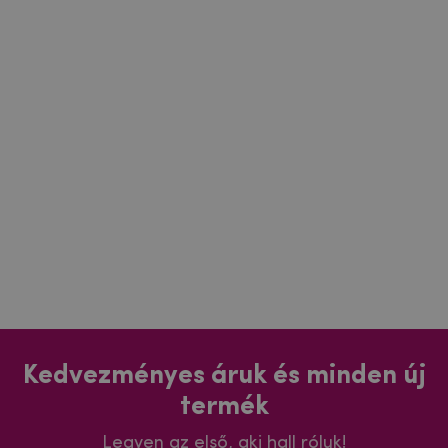
Kedvezményes áruk és minden új
termék
Legyen az első, aki hall róluk!