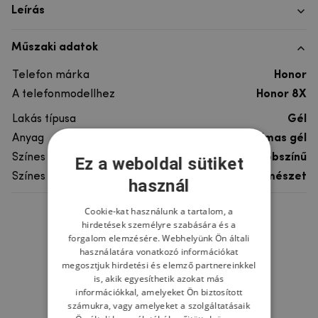
Leírás
Műszaki adatok
Telefon márka
Honor
A telefonmodellhez
Honor 8X
Lakás típusa
Gél
Anyag
rugalmas gél
Színes
többszínű
Ez a weboldal sütiket
Színes motívum
Természet
használ
Cookie-kat használunk a tartalom, a
Ne felejtsd el
hirdetések személyre szabására és a
forgalom elemzésére. Webhelyünk Ön általi
használatára vonatkozó információkat
megosztjuk hirdetési és elemző partnereinkkel
is, akik egyesíthetik azokat más
információkkal, amelyeket Ön biztosított
számukra, vagy amelyeket a szolgáltatásaik