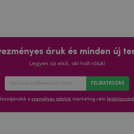
ezményes áruk és minden új t
Legyen az első, aki hall róluk!
FELIRATKOZÁS
Hozzájárulok a
személyes adatok
marketing célú
feldolgozás