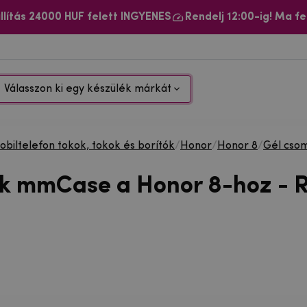
llítás 24000 HUF felett INGYENES
Rendelj 12:00-ig! Ma fe
Válasszon ki egy készülék márkát
biltelefon tokok, tokok és borítók
/
Honor
/
Honor 8
/
Gél cso
ok mmCase a Honor 8-hoz - 