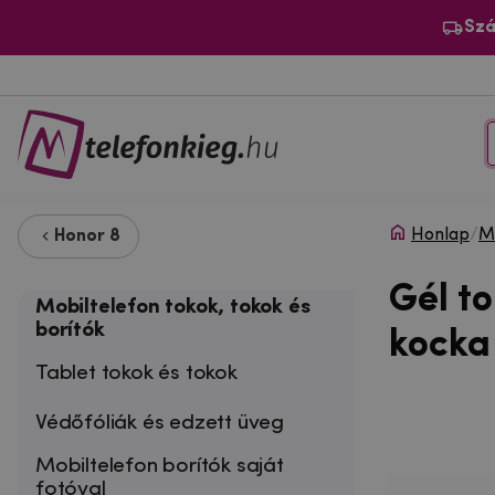
Szá
Honlap
/
Mo
Honor 8
Gél t
Mobiltelefon tokok, tokok és
borítók
kocka
Tablet tokok és tokok
Védőfóliák és edzett üveg
Mobiltelefon borítók saját
fotóval