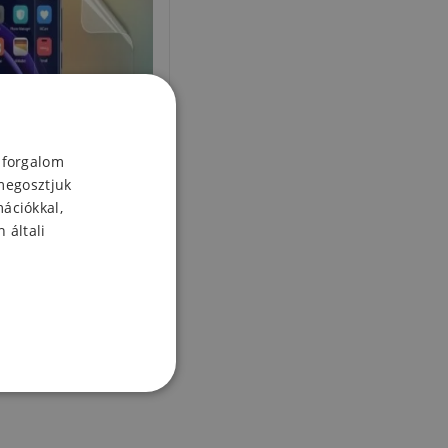
 forgalom
megosztjuk
mációkkal,
 általi
nt fólia a kijelzőhöz
Honor 8
8 Ft
Készleten