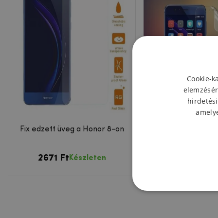
Cookie-k
elemzésér
hirdetési
amelye
Fix edzett üveg a Honor 8-on
Antireflexiós védőfó
8 kijelzőjér
2671 Ft
1806 Ft
Készleten
Készl