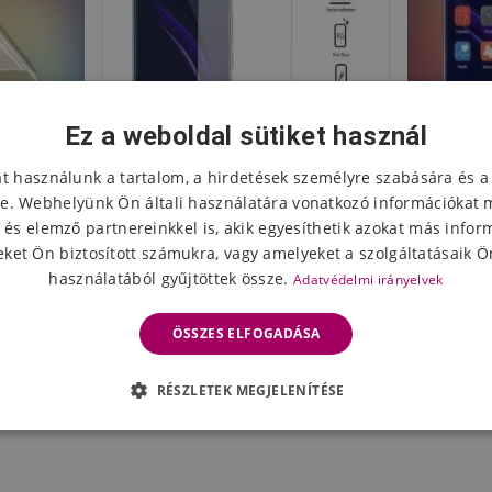
Ez a weboldal sütiket használ
at használunk a tartalom, a hirdetések személyre szabására és a
e. Webhelyünk Ön általi használatára vonatkozó információkat 
 és elemző partnereinkkel is, akik egyesíthetik azokat más infor
ket Ön biztosított számukra, vagy amelyeket a szolgáltatásaik Ön
használatából gyűjtöttek össze.
Adatvédelmi irányelvek
lia a Honor
Edzett üveg a Honor 8
Anti-pri
e
kijelzőjéhez
ÖSSZES ELFOGADÁSA
2452 Ft
176
eten
Készleten
RÉSZLETEK MEGJELENÍTÉSE