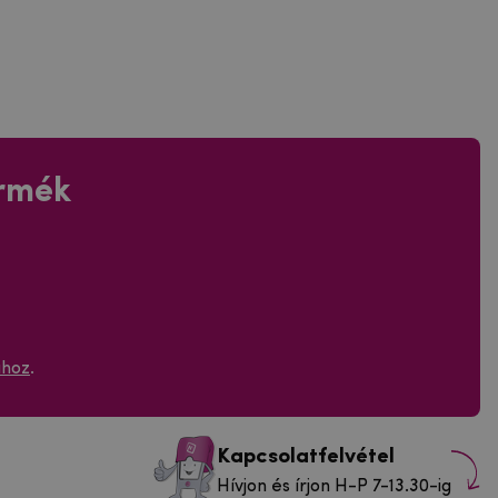
ermék
ához
.
Kapcsolatfelvétel
Hívjon és írjon H-P 7-13.30-ig