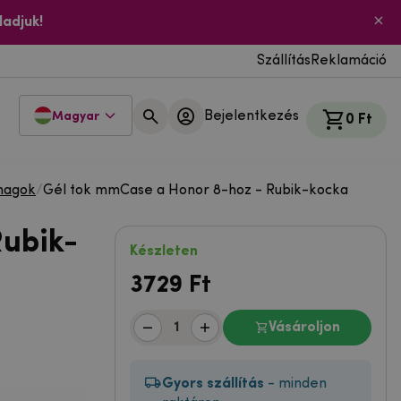
ladjuk!
Szállítás
Reklamáció
Bejelentkezés
Magyar
0 Ft
magok
/
Gél tok mmCase a Honor 8-hoz - Rubik-kocka
Rubik-
Készleten
3729
Ft
Vásároljon
Gyors szállítás
- minden