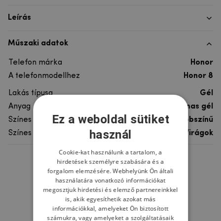
Leírás
Műszaki adatok
Telefon márka
Honor
A telefonmodellhez
Honor 8
Lakás típusa
Gél
Anyag
rugalmas gél
Ez a weboldal sütiket
Színes
többszínű
használ
Színes motívum
Virágok
Cookie-kat használunk a tartalom, a
hirdetések személyre szabására és a
Ne felejtsd el
forgalom elemzésére. Webhelyünk Ön általi
használatára vonatkozó információkat
megosztjuk hirdetési és elemző partnereinkkel
is, akik egyesíthetik azokat más
információkkal, amelyeket Ön biztosított
számukra, vagy amelyeket a szolgáltatásaik