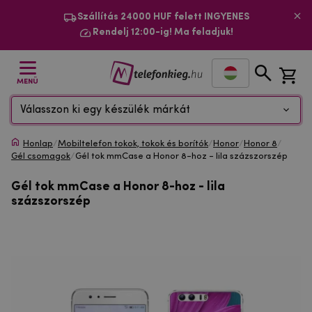
Szállítás 24000 HUF felett INGYENES
Rendelj 12:00-ig! Ma feladjuk!
MENÜ
Válasszon ki egy készülék márkát
Honlap
/
Mobiltelefon tokok, tokok és borítók
/
Honor
/
Honor 8
/
Gél csomagok
/
Gél tok mmCase a Honor 8-hoz - lila százszorszép
Gél tok mmCase a Honor 8-hoz - lila
százszorszép