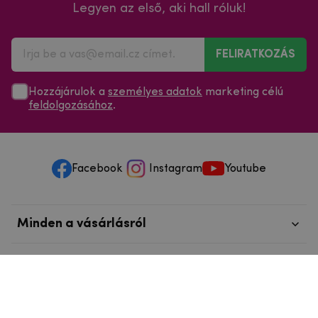
Legyen az első, aki hall róluk!
FELIRATKOZÁS
Hozzájárulok a
személyes adatok
marketing célú
feldolgozásához
.
Facebook
Instagram
Youtube
Minden a vásárlásról
Szolgáltatások és szervizelés
Szerzői jog © 2025
mpouzdra.hu