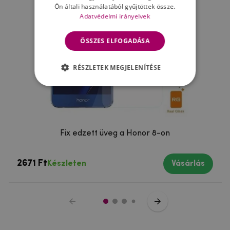
Ön általi használatából gyűjtöttek össze.
Adatvédelmi irányelvek
ÖSSZES ELFOGADÁSA
RÉSZLETEK MEGJELENÍTÉSE
Fix edzett üveg a Honor 8-on
2671 Ft
Készleten
Vásárlás