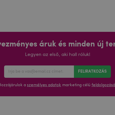
ezményes áruk és minden új t
Legyen az első, aki hall róluk!
FELIRATKOZÁS
Hozzájárulok a
személyes adatok
marketing célú
feldolgozás