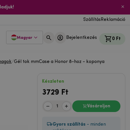
ladjuk!
Szállítás
Reklamáció
Bejelentkezés
Magyar
0 Ft
magok
/
Gél tok mmCase a Honor 8-hoz - koponya
Készleten
3729
Ft
Vásároljon
Gyors szállítás
- minden