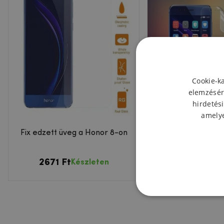
Cookie-k
elemzésér
hirdetési
amelye
Fix edzett üveg a Honor 8-on
Antireflexiós védőfó
8 kijelzőjér
2671 Ft
1806 Ft
Készleten
Készl