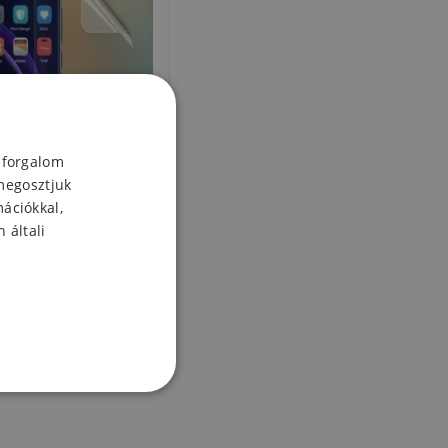
 forgalom
megosztjuk
mációkkal,
 általi
nt fólia a kijelzőhöz
Honor 8
8 Ft
Készleten