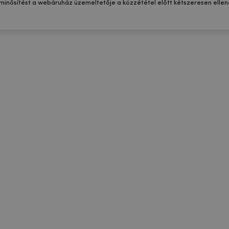
 minősítést a webáruház üzemeltetője a közzététel előtt kétszeresen ellenő