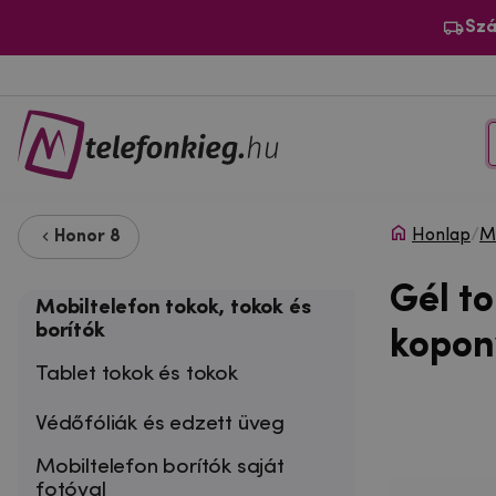
Szá
Honlap
/
Mo
Honor 8
Gél t
Mobiltelefon tokok, tokok és
borítók
kopon
Tablet tokok és tokok
Védőfóliák és edzett üveg
Mobiltelefon borítók saját
fotóval