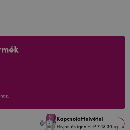
ermék
ához
.
Kapcsolatfelvétel
Hívjon és írjon H-P 7-13.30-ig