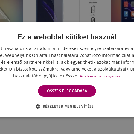
Ez a weboldal sütiket használ
at használunk a tartalom, a hirdetések személyre szabására és a
e. Webhelyünk Ön általi használatára vonatkozó információkat 
 és elemző partnereinkkel is, akik egyesíthetik azokat más infor
ket Ön biztosított számukra, vagy amelyeket a szolgáltatásaik Ön
használatából gyűjtöttek össze.
Adatvédelmi irányelvek
lia a Honor
Edzett üveg a Honor 8
Anti-pri
e
kijelzőjéhez
ÖSSZES ELFOGADÁSA
2452 Ft
176
eten
Készleten
RÉSZLETEK MEGJELENÍTÉSE