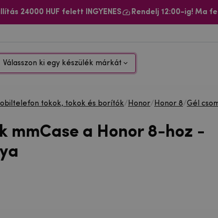
llítás 24000 HUF felett INGYENES
Rendelj 12:00-ig! Ma fe
Válasszon ki egy készülék márkát
biltelefon tokok, tokok és borítók
/
Honor
/
Honor 8
/
Gél cso
ok mmCase a Honor 8-hoz -
ya