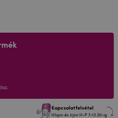
ermék
ához
.
Kapcsolatfelvétel
Hívjon és írjon H-P 7-13.30-ig