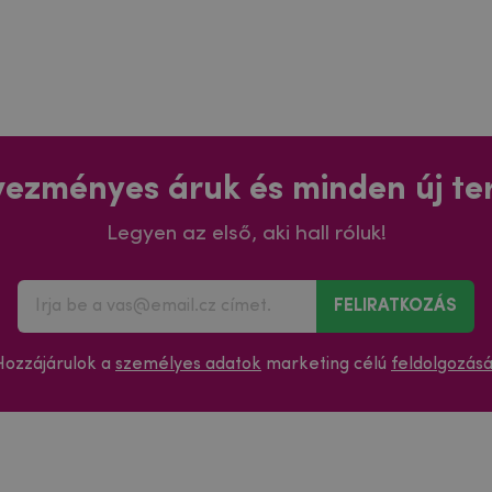
ezményes áruk és minden új t
Legyen az első, aki hall róluk!
FELIRATKOZÁS
Hozzájárulok a
személyes adatok
marketing célú
feldolgozás