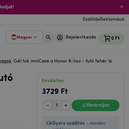
ladjuk!
Szállítás
Reklamáció
Bejelentkezés
Magyar
0 Ft
magok
/
Gél tok mmCase a Honor 8-hoz - futó fehér ló
utó
Készleten
3729
Ft
Vásároljon
Gyors szállítás
- minden