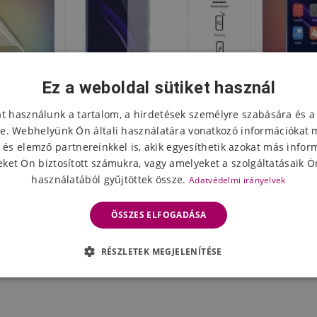
Ez a weboldal sütiket használ
at használunk a tartalom, a hirdetések személyre szabására és a
e. Webhelyünk Ön általi használatára vonatkozó információkat 
 és elemző partnereinkkel is, akik egyesíthetik azokat más infor
ket Ön biztosított számukra, vagy amelyeket a szolgáltatásaik Ön
használatából gyűjtöttek össze.
Adatvédelmi irányelvek
lia a Honor
Edzett üveg a Honor 8
Anti-pri
e
kijelzőjéhez
ÖSSZES ELFOGADÁSA
2452 Ft
176
eten
Készleten
RÉSZLETEK MEGJELENÍTÉSE