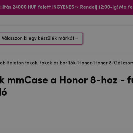
llítás 24000 HUF felett INGYENES
Rendelj 12:00-ig! Ma fe
Válasszon ki egy készülék márkát
biltelefon tokok, tokok és borítók
/
Honor
/
Honor 8
/
Gél cso
ok mmCase a Honor 8-hoz - f
ló