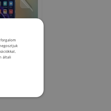
 forgalom
megosztjuk
mációkkal,
 általi
nt fólia a kijelzőhöz
Honor 8
8 Ft
Készleten