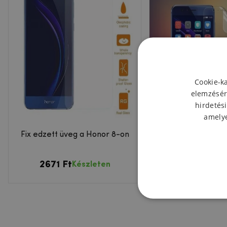
Cookie-k
elemzésér
hirdetési
amelye
Fix edzett üveg a Honor 8-on
Antireflexiós védőfó
8 kijelzőjér
2671 Ft
1806 Ft
Készleten
Készl