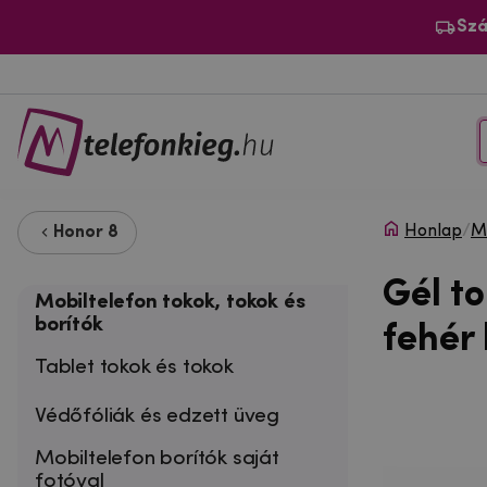
Szá
Honlap
/
Mo
Honor 8
Gél t
Mobiltelefon tokok, tokok és
borítók
fehér 
Tablet tokok és tokok
Védőfóliák és edzett üveg
Mobiltelefon borítók saját
fotóval