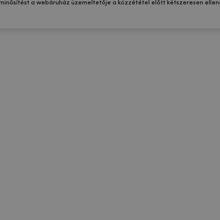
 minősítést a webáruház üzemeltetője a közzététel előtt kétszeresen ellenő