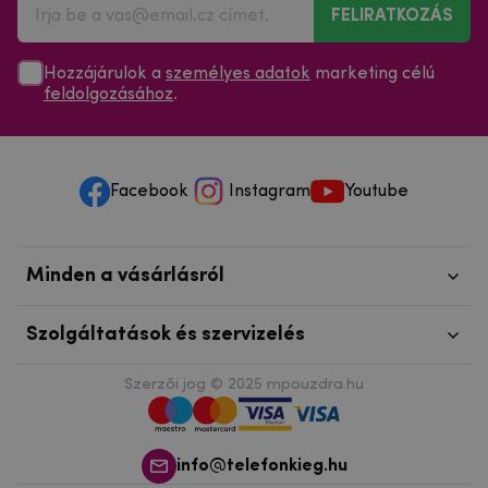
FELIRATKOZÁS
Hozzájárulok a
személyes adatok
marketing célú
feldolgozásához
.
Facebook
Instagram
Youtube
Minden a vásárlásról
Szolgáltatások és szervizelés
Szerzői jog © 2025
mpouzdra.hu
info@telefonkieg.hu