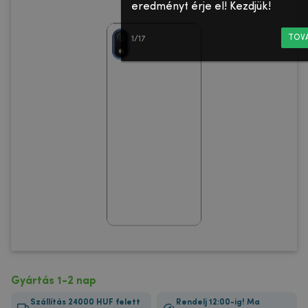
eredményt érje el! Kezdjük!
TOV
1/17
Gyártás 1-2 nap
Szállítás 24000 HUF felett
Rendelj 12:00-ig! Ma