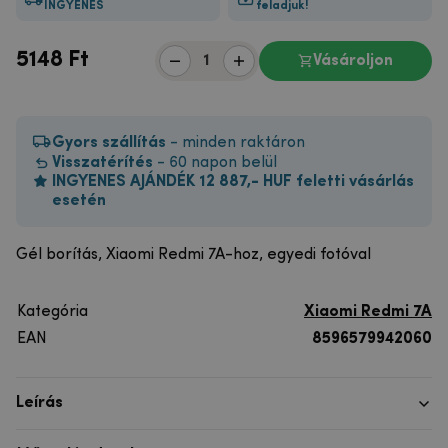
INGYENES
feladjuk!
5148
Ft
Vásároljon
Gyors szállítás
- minden raktáron
Visszatérítés
- 60 napon belül
INGYENES AJÁNDÉK 12 887,- HUF feletti vásárlás
esetén
Gél borítás, Xiaomi Redmi 7A-hoz, egyedi fotóval
Kategória
Xiaomi Redmi 7A
EAN
8596579942060
Leírás