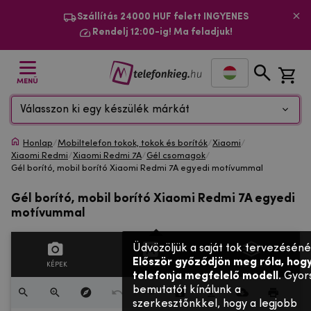
Szállítás 24000 HUF felett INGYENES
Rendelj 12:00-ig! Ma feladjuk!
MENÜ
Válasszon ki egy készülék márkát
Honlap
/
Mobiltelefon tokok, tokok és borítók
/
Xiaomi
/
Xiaomi Redmi
/
Xiaomi Redmi 7A
/
Gél csomagok
/
Gél borító, mobil borító Xiaomi Redmi 7A egyedi motívummal
Gél borító, mobil borító Xiaomi Redmi 7A egyedi
motívummal
Üdvözöljük a saját tok tervezéséné
Először győződjön meg róla, hogy
KÉPEK
SZÖVEGES
RÉTEGEK
telefonja megfelelő modell
. Gyor
bemutatót kínálunk a
szerkesztőnkkel, hogy a legjobb