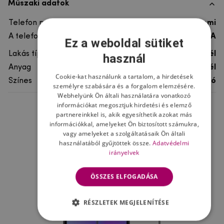
Műszaki adatok
Telefon márka
Xiaomi
A telefonmodellhez
Xiaomi Redmi 7A
Ez a weboldal sütiket
Lakás típusa
Gél
használ
Anyag
rugalmas gél
Cookie-kat használunk a tartalom, a hirdetések
Színes
átlátszó
személyre szabására és a forgalom elemzésére.
Webhelyünk Ön általi használatára vonatkozó
információkat megosztjuk hirdetési és elemző
Ne felejtsd el
partnereinkkel is, akik egyesíthetik azokat más
információkkal, amelyeket Ön biztosított számukra,
vagy amelyeket a szolgáltatásaik Ön általi
használatából gyűjtöttek össze.
Adatvédelmi
irányelvek
ÖSSZES ELFOGADÁSA
RÉSZLETEK MEGJELENÍTÉSE