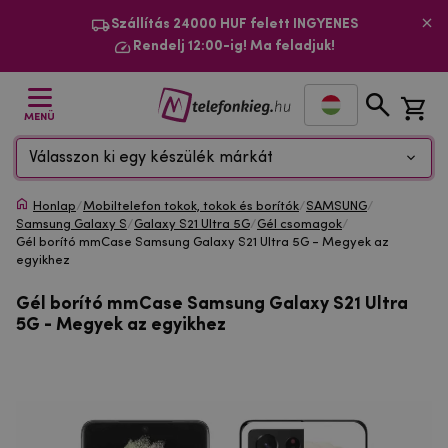
Szállítás 24000 HUF felett INGYENES
Rendelj 12:00-ig! Ma feladjuk!
MENÜ
Válasszon ki egy készülék márkát
Honlap
/
Mobiltelefon tokok, tokok és borítók
/
SAMSUNG
/
Samsung Galaxy S
/
Galaxy S21 Ultra 5G
/
Gél csomagok
/
Gél borító mmCase Samsung Galaxy S21 Ultra 5G - Megyek az
egyikhez
Gél borító mmCase Samsung Galaxy S21 Ultra
5G - Megyek az egyikhez