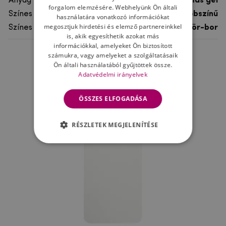
Anyag
rugalmas gél
forgalom elemzésére. Webhelyünk Ön általi
Színes
többszínű
használatára vonatkozó információkat
megosztjuk hirdetési és elemző partnereinkkel
Színes motívum
Sör-bor
is, akik egyesíthetik azokat más
információkkal, amelyeket Ön biztosított
számukra, vagy amelyeket a szolgáltatásaik
Ne felejtsd el
Ön általi használatából gyűjtöttek össze.
Adatvédelmi irányelvek
ÖSSZES ELFOGADÁSA
RÉSZLETEK MEGJELENÍTÉSE