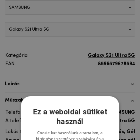
SAMSUNG
Galaxy S21 Ultra 5G
Kategória
Galaxy S21 Ultra 5G
EAN
8596579678594
Leírás
Műszaki adatok
Ez a weboldal sütiket
Telefon márka
SAMSUNG
használ
A telefonmodellhez
Galaxy S21 Ultra 5G
Lakás típusa
Ultra tartós, Gél
Cookie-kat használunk a tartalom, a
hirdetések személyre szabására és a