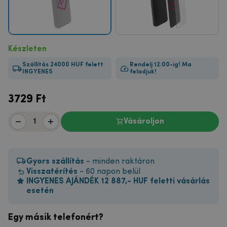
Készleten
Szállítás 24000 HUF felett
Rendelj 12:00-ig! Ma
INGYENES
feladjuk!
3729
Ft
Vásároljon
Gyors szállítás
- minden raktáron
Visszatérítés
- 60 napon belül
INGYENES AJÁNDÉK 12 887,- HUF feletti vásárlás
esetén
Egy másik telefonért?