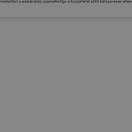
 minősítést a webáruház üzemeltetője a közzététel előtt kétszeresen ellenő