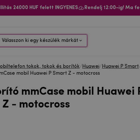
llítás 24000 HUF felett INGYENES
Rendelj 12:00-ig! Ma fe
Válasszon ki egy készülék márkát
biltelefon tokok, tokok és borítók
/
Huawei
/
Huawei P Smart
mCase mobil Huawei P Smart Z - motocross
orító mmCase mobil Huawei 
 Z - motocross