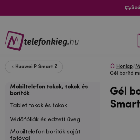
Szá
Honlap
/
Mo
Huawei P Smart Z
Gél borító m
Mobiltelefon tokok, tokok és
Gél b
borítók
Smart
Tablet tokok és tokok
Védőfóliák és edzett üveg
Mobiltelefon borítók saját
fotóval