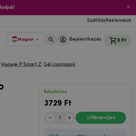
ladjuk!
Szállítás
Reklamáció
Bejelentkezés
Magyar
0 Ft
/
Huawei P Smart Z
/
Gél csomagok
/
P
Készleten
3729
Ft
Vásároljon