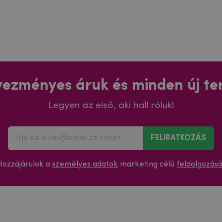
ezményes áruk és minden új t
Legyen az első, aki hall róluk!
FELIRATKOZÁS
Hozzájárulok a
személyes adatok
marketing célú
feldolgozás