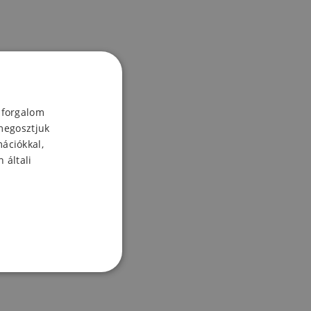
 forgalom
megosztjuk
mációkkal,
 általi