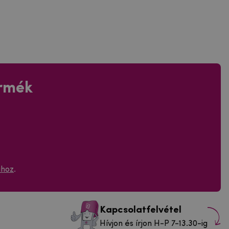
ermék
ához
.
Kapcsolatfelvétel
Hívjon és írjon H-P 7-13.30-ig