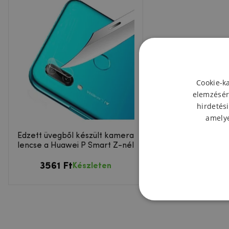
Cookie-k
elemzésér
hirdetési
amelye
Edzett üvegből készült kamera
lencse a Huawei P Smart Z-nél
3561 Ft
Készleten