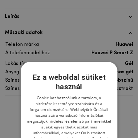
Leírás
Műszaki adatok
Telefon márka
Huawei
A telefonmodellhez
Huawei P Smart Z
Lakás típusa
Gél
Anyag
rugalmas gél
Ez a weboldal sütiket
Színes
többszínű
használ
Színes motívum
Absztrakt
Cookie-kat használunk a tartalom, a
hirdetések személyre szabására és a
Ne felejtsd el
forgalom elemzésére. Webhelyünk Ön általi
használatára vonatkozó információkat
megosztjuk hirdetési és elemző partnereinkkel
is, akik egyesíthetik azokat más
információkkal, amelyeket Ön biztosított