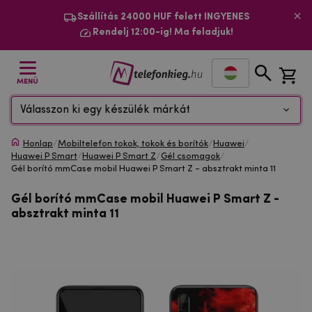
Szállítás 24000 HUF felett INGYENES
Rendelj 12:00-ig! Ma feladjuk!
MENÜ
Válasszon ki egy készülék márkát
Honlap
/
Mobiltelefon tokok, tokok és borítók
/
Huawei
/
Huawei P Smart
/
Huawei P Smart Z
/
Gél csomagok
/
Gél borító mmCase mobil Huawei P Smart Z - absztrakt minta 11
Gél borító mmCase mobil Huawei P Smart Z -
absztrakt minta 11