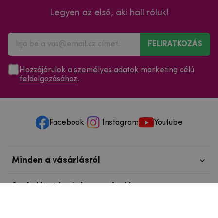
Legyen az első, aki hall róluk!
FELIRATKOZÁS
Hozzájárulok a
személyes adatok
marketing célú
feldolgozásához
.
Facebook
Instagram
Youtube
Minden a vásárlásról
Szolgáltatások és szervizelés
Szerzői jog © 2025
mpouzdra.hu