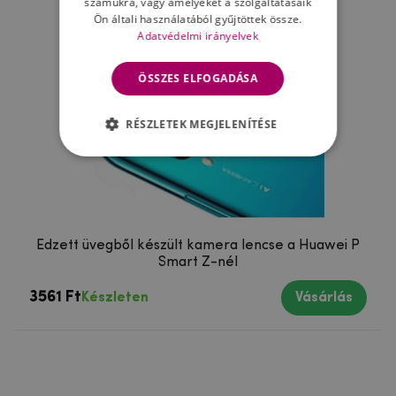
számukra, vagy amelyeket a szolgáltatásaik
Ön általi használatából gyűjtöttek össze.
Adatvédelmi irányelvek
ÖSSZES ELFOGADÁSA
RÉSZLETEK MEGJELENÍTÉSE
Edzett üvegből készült kamera lencse a Huawei P
Smart Z-nél
3561 Ft
Készleten
Vásárlás