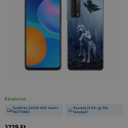
Készleten
Szállítás 24000 HUF felett
Rendelj 12:00-ig! Ma
INGYENES
feladjuk!
3729
Ft