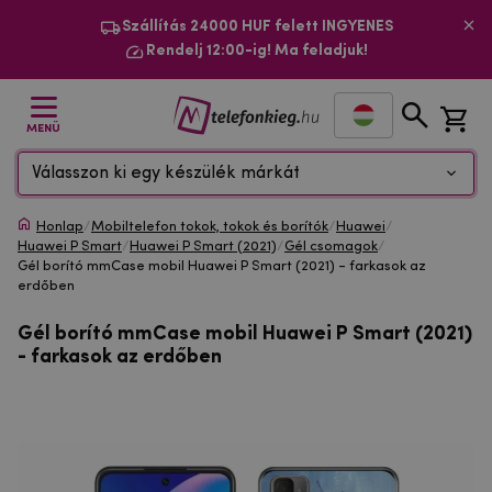
Szállítás 24000 HUF felett INGYENES
Rendelj 12:00-ig! Ma feladjuk!
MENÜ
Válasszon ki egy készülék márkát
Honlap
/
Mobiltelefon tokok, tokok és borítók
/
Huawei
/
Huawei P Smart
/
Huawei P Smart (2021)
/
Gél csomagok
/
Gél borító mmCase mobil Huawei P Smart (2021) - farkasok az
erdőben
Gél borító mmCase mobil Huawei P Smart (2021)
- farkasok az erdőben