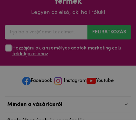
termék
Legyen az első, aki hall róluk!
FELIRATKOZÁS
Hozzájárulok a
személyes adatok
marketing célú
feldolgozásához
.
Facebook
Instagram
Youtube
Minden a vásárlásról
Szolgáltatások és szervizelés
Szerzői jog © 2025
mpouzdra.hu