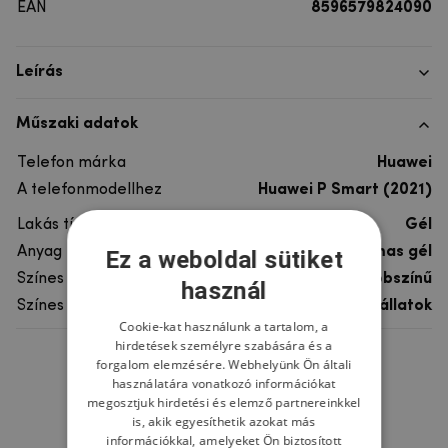
EAN
8596579824090
Leírás
Műszaki adatok
Telefon márka
Huawei
A telefonmodellhez
Huawei P Smart (2021)
Lakás típusa
Gél
Anyag
rugalmas gél
Ez a weboldal sütiket
Színes
többszínű
használ
Színes motívum
Egyéb állatok
Cookie-kat használunk a tartalom, a
hirdetések személyre szabására és a
forgalom elemzésére. Webhelyünk Ön általi
Ne felejtsd el
használatára vonatkozó információkat
megosztjuk hirdetési és elemző partnereinkkel
is, akik egyesíthetik azokat más
információkkal, amelyeket Ön biztosított