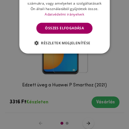
számukra, vagy amelyeket a szolgáltatásaik
Ön általi használatából gyűjtöttek össze.
Adatvédelmi irányelvek
ÖSSZES ELFOGADÁSA
RÉSZLETEK MEGJELENÍTÉSE
Edzett üveg a Huawei P Smarthoz (2021)
3316 Ft
Készleten
Vásárlás