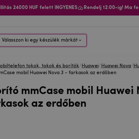
llítás 24000 HUF felett INGYENES
Rendelj 12:00-ig! Ma fe
Válasszon ki egy készülék márkát
biltelefon tokok, tokok és borítók
/
Huawei
/
Huawei Nova
/
Hu
mCase mobil Huawei Nova 3 - farkasok az erdőben
orító mmCase mobil Huawei
arkasok az erdőben