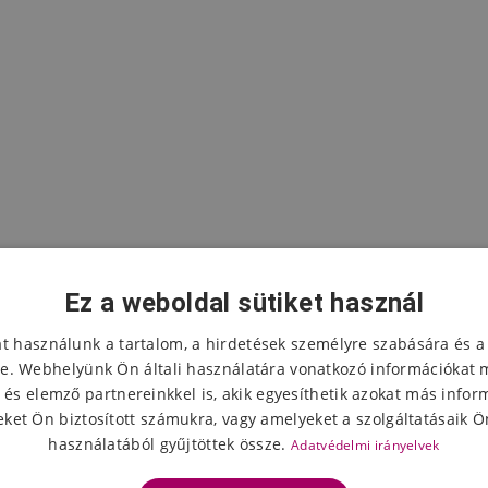
Ez a weboldal sütiket használ
at használunk a tartalom, a hirdetések személyre szabására és a
e. Webhelyünk Ön általi használatára vonatkozó információkat 
 és elemző partnereinkkel is, akik egyesíthetik azokat más infor
A termék értékelése
ket Ön biztosított számukra, vagy amelyeket a szolgáltatásaik Ön
használatából gyűjtöttek össze.
Adatvédelmi irányelvek
Válassza ki a csillagok számát