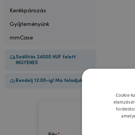
Kerékpározás
Gyűjteményünk
mmCase
Szállítás 24000 HUF felett
INGYENES
Rendelj 12:00-ig! Ma feladjuk!
Cookie-k
elemzésér
hirdetési
amelye
Név