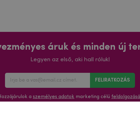
ezményes áruk és minden új t
Legyen az első, aki hall róluk!
FELIRATKOZÁS
Hozzájárulok a
személyes adatok
marketing célú
feldolgozás