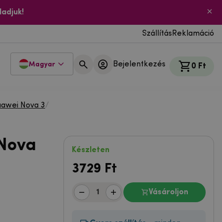
ladjuk!
Szállítás
Reklamáció
Bejelentkezés
Magyar
0 Ft
awei Nova 3
/
 Nova
Készleten
3729
Ft
Vásároljon