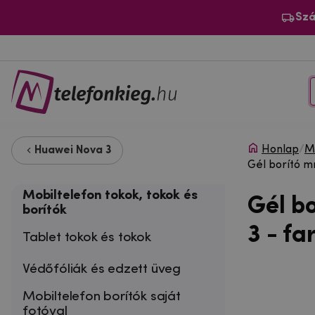
Szá
Honlap
/
Mo
Huawei Nova 3
Gél borító m
Mobiltelefon tokok, tokok és
Gél b
borítók
3 - f
Tablet tokok és tokok
Védőfóliák és edzett üveg
Mobiltelefon borítók saját
fotóval