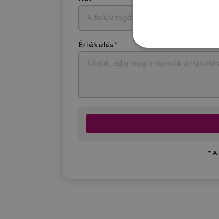
Értékelés
* A