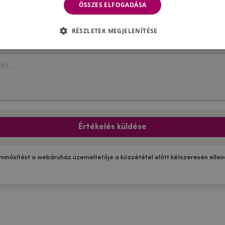
ÖSSZES ELFOGADÁSA
RÉSZLETEK MEGJELENÍTÉSE
Értékelés küldése
 minősítést a webáruház üzemeltetője a közzététel előtt kétszeresen ellenő