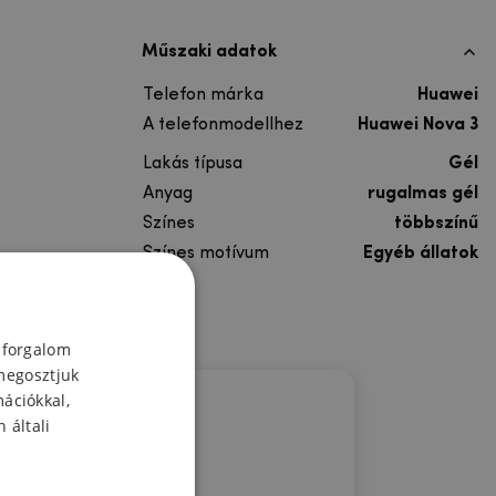
Műszaki adatok
Telefon márka
Huawei
A telefonmodellhez
Huawei Nova 3
Lakás típusa
Gél
Anyag
rugalmas gél
Színes
többszínű
Színes motívum
Egyéb állatok
 forgalom
megosztjuk
mációkkal,
 általi