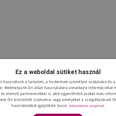
Ez a weboldal sütiket használ
at használunk a tartalom, a hirdetések személyre szabására és a
e. Webhelyünk Ön általi használatára vonatkozó információkat 
 és elemző partnereinkkel is, akik egyesíthetik azokat más infor
A termék értékelése
ket Ön biztosított számukra, vagy amelyeket a szolgáltatásaik Ön
használatából gyűjtöttek össze.
Adatvédelmi irányelvek
Válassza ki a csillagok számát