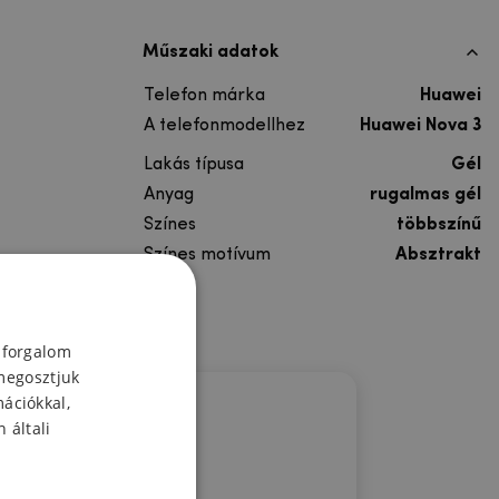
Műszaki adatok
Telefon márka
Huawei
A telefonmodellhez
Huawei Nova 3
Lakás típusa
Gél
Anyag
rugalmas gél
Színes
többszínű
Színes motívum
Absztrakt
 forgalom
megosztjuk
mációkkal,
 általi