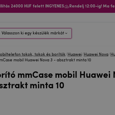
llítás 24000 HUF felett INGYENES
Rendelj 12:00-ig! Ma fe
Válasszon ki egy készülék márkát
biltelefon tokok, tokok és borítók
/
Huawei
/
Huawei Nova
/
Hu
mCase mobil Huawei Nova 3 - absztrakt minta 10
orító mmCase mobil Huawei
sztrakt minta 10