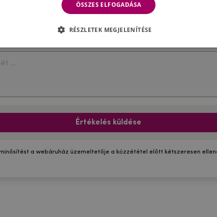
ÖSSZES ELFOGADÁSA
RÉSZLETEK MEGJELENÍTÉSE
Értékelés küldése
 minősítést a webáruház üzemeltetője a közzététel előtt kétszeresen ellenő