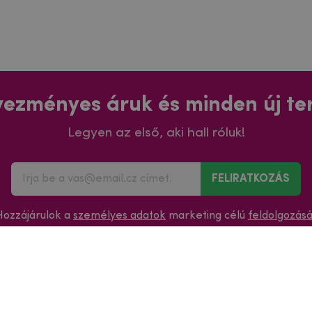
ezményes áruk és minden új t
Legyen az első, aki hall róluk!
FELIRATKOZÁS
Hozzájárulok a
személyes adatok
marketing célú
feldolgozás