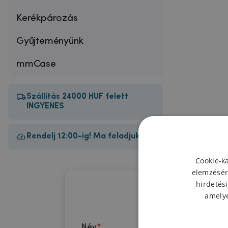
Kerékpározás
Gyűjteményünk
mmCase
Szállítás 24000 HUF felett
INGYENES
Rendelj 12:00-ig! Ma feladjuk!
Cookie-k
elemzésér
hirdetési
amelye
Név