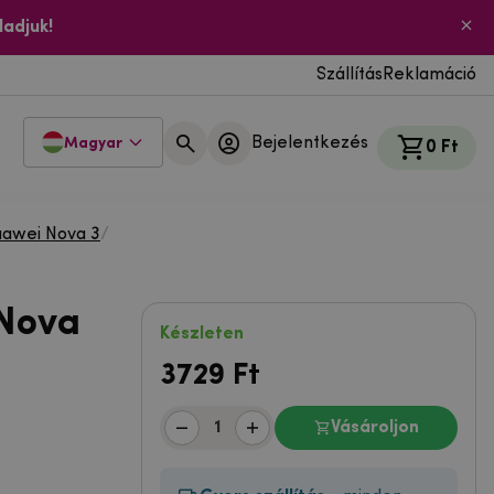
ladjuk!
Szállítás
Reklamáció
Bejelentkezés
Magyar
0 Ft
awei Nova 3
/
 Nova
Készleten
3729
Ft
Vásároljon