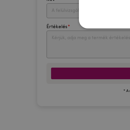
Értékelés
* A