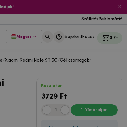
ladjuk!
Szállítás
Reklamáció
Bejelentkezés
Magyar
0 Ft
te
/
Xiaomi Redmi Note 9T 5G
/
Gél csomagok
/
i
Készleten
3729
Ft
Vásároljon