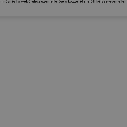
 minősítést a webáruház üzemeltetője a közzététel előtt kétszeresen ellenő