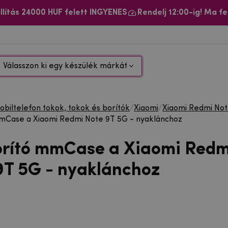
llítás 24000 HUF felett INGYENES
Rendelj 12:00-ig! Ma fe
Válasszon ki egy készülék márkát
biltelefon tokok, tokok és borítók
/
Xiaomi
/
Xiaomi Redmi No
mCase a Xiaomi Redmi Note 9T 5G - nyaklánchoz
orító mmCase a Xiaomi Redm
9T 5G - nyaklánchoz