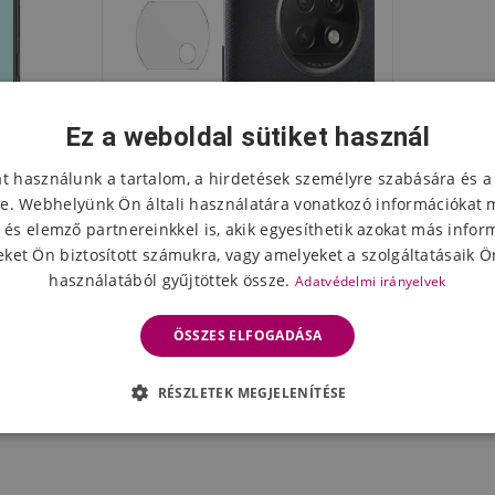
Ez a weboldal sütiket használ
at használunk a tartalom, a hirdetések személyre szabására és a
e. Webhelyünk Ön általi használatára vonatkozó információkat 
 és elemző partnereinkkel is, akik egyesíthetik azokat más infor
ket Ön biztosított számukra, vagy amelyeket a szolgáltatásaik Ön
használatából gyűjtöttek össze.
Adatvédelmi irányelvek
yő edzett
IMK védőüveg a Xiaomi Redmi
i Note 9T
Note 9T 5G kamera
ÖSSZES ELFOGADÁSA
lencséjéhez - 2db
3084 Ft
eten
Készleten
RÉSZLETEK MEGJELENÍTÉSE