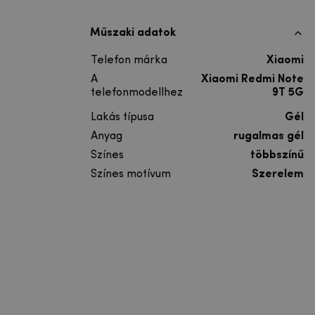
Műszaki adatok
Telefon márka
Xiaomi
A
Xiaomi Redmi Note
telefonmodellhez
9T 5G
Lakás típusa
Gél
Anyag
rugalmas gél
Színes
többszínű
Színes motívum
Szerelem