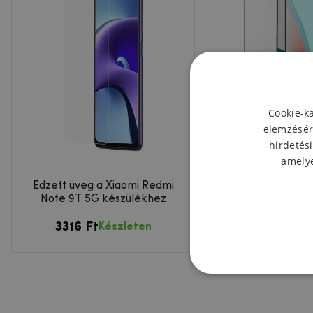
Cookie-k
elemzésér
hirdetési
amelye
Edzett üveg a Xiaomi Redmi
DUX teljes képern
Note 9T 5G készülékhez
üveg a Xiaomi Redm
5G-hez
3316 Ft
4632 Ft
Készleten
Készl