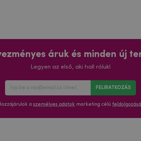
ezményes áruk és minden új t
Legyen az első, aki hall róluk!
FELIRATKOZÁS
Hozzájárulok a
személyes adatok
marketing célú
feldolgozás