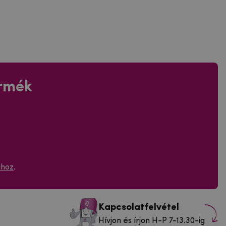
ermék
ához
.
Kapcsolatfelvétel
Hívjon és írjon H-P 7-13.30-ig