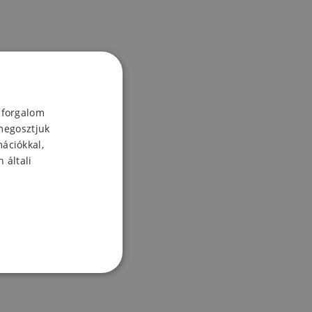
 forgalom
megosztjuk
mációkkal,
 általi