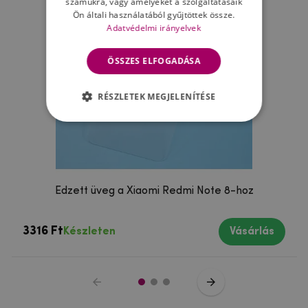
számukra, vagy amelyeket a szolgáltatásaik
Ön általi használatából gyűjtöttek össze.
Adatvédelmi irányelvek
ÖSSZES ELFOGADÁSA
RÉSZLETEK MEGJELENÍTÉSE
Edzett üveg a Xiaomi Redmi Note 8-hoz
3316 Ft
Készleten
Vásárlás