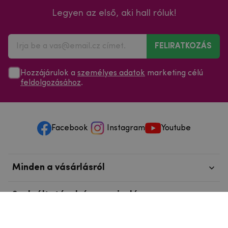
Legyen az első, aki hall róluk!
FELIRATKOZÁS
Hozzájárulok a
személyes adatok
marketing célú
feldolgozásához
.
Facebook
Instagram
Youtube
Minden a vásárlásról
Szolgáltatások és szervizelés
Szerzői jog © 2025
mpouzdra.hu