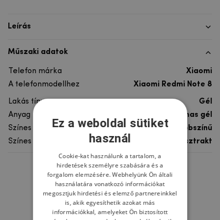
Leírás
Műszaki adatok
Telefon márka
Xiaomi
A telefonmodellhez
Xiaomi Redmi Note 8
Lakás típusa
Gél
Anyag
rugalmas gél
Ez a weboldal sütiket
Színes
többszínű
használ
Színes motívum
Absztrakt
Cookie-kat használunk a tartalom, a
hirdetések személyre szabására és a
Ne felejtsd el
forgalom elemzésére. Webhelyünk Ön általi
használatára vonatkozó információkat
megosztjuk hirdetési és elemző partnereinkkel
is, akik egyesíthetik azokat más
információkkal, amelyeket Ön biztosított