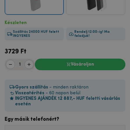
Készleten
Szállítás 24000 HUF felett
Rendelj 12:00-ig! Ma
INGYENES
feladjuk!
3729
Ft
Vásároljon
Gyors szállítás
- minden raktáron
Visszatérítés
- 60 napon belül
INGYENES AJÁNDÉK 12 887,- HUF feletti vásárlás
esetén
Egy másik telefonért?