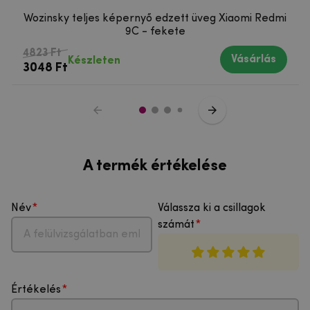
Wozinsky teljes képernyő edzett üveg Xiaomi Redmi
9C - fekete
4823 Ft
Vásárlás
Készleten
3048 Ft
A termék értékelése
Név
Válassza ki a csillagok
számát
Értékelés