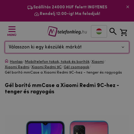
Szállítás 24000 HUF felett INGYENES
Rendelj 12:00-ig! Ma feladjuk!
MENÜ
Válasszon ki egy készülék márkát
Honlap
/
Mobiltelefon tokok, tokok és borítók
/
Xiaomi
/
Xiaomi Redmi
/
Xiaomi Redmi 9C
/
Gél csomagok
/
Gél borító mmCase a Xiaomi Redmi 9C-hez - tenger és ragyogás
Gél borító mmCase a Xiaomi Redmi 9C-hez -
tenger és ragyogás