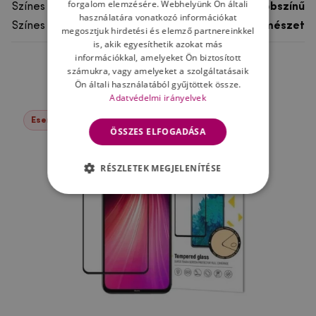
forgalom elemzésére. Webhelyünk Ön általi
Színes
többszínű
használatára vonatkozó információkat
Színes motívum
Természet
megosztjuk hirdetési és elemző partnereinkkel
is, akik egyesíthetik azokat más
információkkal, amelyeket Ön biztosított
számukra, vagy amelyeket a szolgáltatásaik
Ne felejtsd el
Ön általi használatából gyűjtöttek össze.
Adatvédelmi irányelvek
Események -37%
ÖSSZES ELFOGADÁSA
RÉSZLETEK MEGJELENÍTÉSE