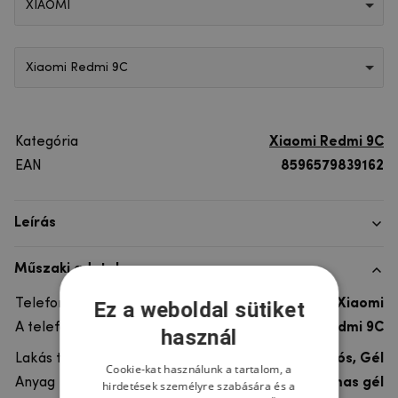
XIAOMI
Xiaomi Redmi 9C
Kategória
Xiaomi Redmi 9C
EAN
8596579839162
Leírás
Műszaki adatok
Telefon márka
Xiaomi
Ez a weboldal sütiket
A telefonmodellhez
Xiaomi Redmi 9C
használ
Lakás típusa
Ultra tartós, Gél
Cookie-kat használunk a tartalom, a
Anyag
rugalmas gél
hirdetések személyre szabására és a