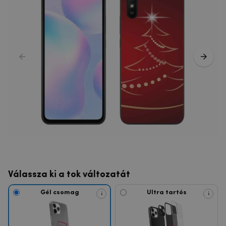
Válassza ki a tok változatát
Gél csomag
Ultra tartós
i
i