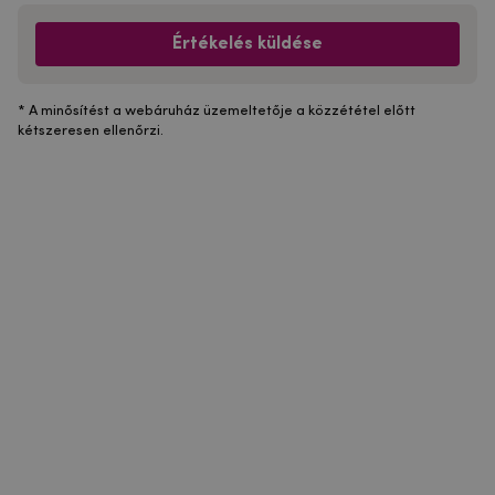
Értékelés küldése
* A minősítést a webáruház üzemeltetője a közzététel előtt
kétszeresen ellenőrzi.