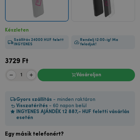
Készleten
Szállítás 24000 HUF felett
Rendelj 12:00-ig! Ma
INGYENES
feladjuk!
3729
Ft
Vásároljon
Gyors szállítás
- minden raktáron
Visszatérítés
- 60 napon belül
INGYENES AJÁNDÉK 12 887,- HUF feletti vásárlás
esetén
Egy másik telefonért?