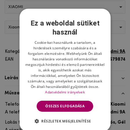
XIAOMI
Ez a weboldal sütiket
Xiaomi Redmi 9A
használ
Cookie-kat használunk a tartalom, a
hirdetések személyre szabására és a
Kategória
Xiaomi Redmi 9A
forgalom elemzésére. Webhelyünk Ön általi
használatára vonatkozó információkat
EAN
8596579679874
megosztjuk hirdetési és elemző partnereinkkel
is, akik egyesíthetik azokat más
információkkal, amelyeket Ön biztosított
Leírás
számukra, vagy amelyeket a szolgáltatásaik
Ön általi használatából gyűjtöttek össze.
Adatvédelmi irányelvek
Műszaki adatok
Telefon márka
Xiaomi
ÖSSZES ELFOGADÁSA
A telefonmodellhez
Xiaomi Redmi 9A
RÉSZLETEK MEGJELENÍTÉSE
Lakás típusa
Ultra tartós, Gél