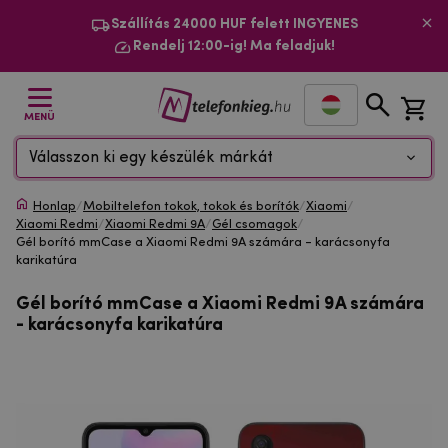
Szállítás 24000 HUF felett INGYENES
Rendelj 12:00-ig! Ma feladjuk!
MENÜ
Válasszon ki egy készülék márkát
Honlap
/
Mobiltelefon tokok, tokok és borítók
/
Xiaomi
/
Xiaomi Redmi
/
Xiaomi Redmi 9A
/
Gél csomagok
/
Gél borító mmCase a Xiaomi Redmi 9A számára - karácsonyfa
karikatúra
Gél borító mmCase a Xiaomi Redmi 9A számára
- karácsonyfa karikatúra