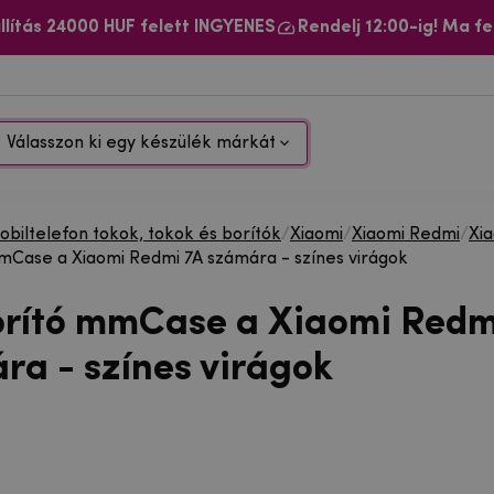
llítás 24000 HUF felett INGYENES
Rendelj 12:00-ig! Ma fe
Válasszon ki egy készülék márkát
biltelefon tokok, tokok és borítók
/
Xiaomi
/
Xiaomi Redmi
/
Xi
mCase a Xiaomi Redmi 7A számára - színes virágok
orító mmCase a Xiaomi Redm
ra - színes virágok