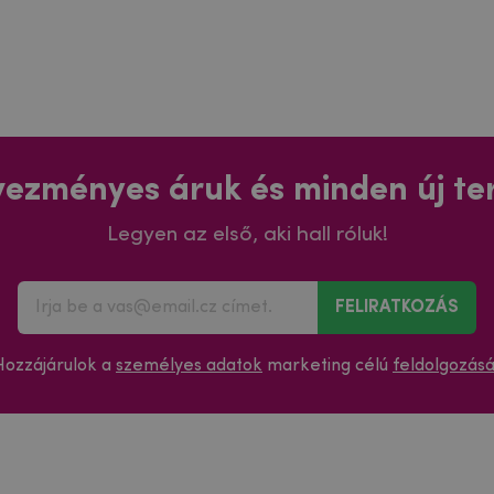
ezményes áruk és minden új t
Legyen az első, aki hall róluk!
FELIRATKOZÁS
Hozzájárulok a
személyes adatok
marketing célú
feldolgozás