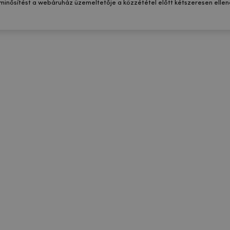
 minősítést a webáruház üzemeltetője a közzététel előtt kétszeresen ellenő