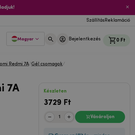
ladjuk!
Szállítás
Reklamáció
Bejelentkezés
Magyar
0 Ft
aomi Redmi 7A
/
Gél csomagok
/
i 7A
Készleten
3729
Ft
Vásároljon