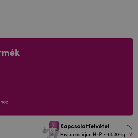
ermék
ához
.
Kapcsolatfelvétel
Hívjon és írjon H-P 7-13.30-ig