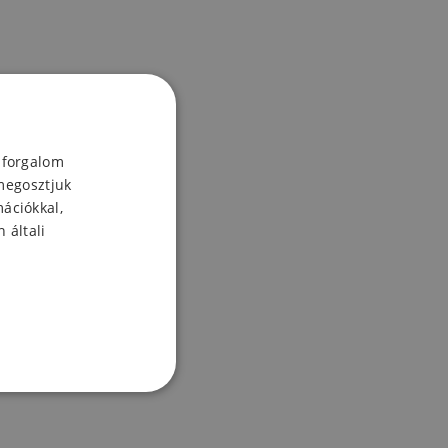
 forgalom
megosztjuk
mációkkal,
 általi