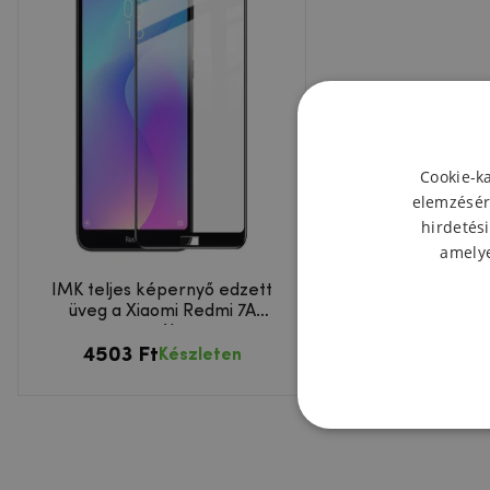
Cookie-k
elemzésér
hirdetési
amelye
IMK teljes képernyő edzett
üveg a Xiaomi Redmi 7A
esetében
4503 Ft
Készleten