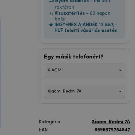
Gyors szállítás
- minden
raktáron
Visszatérítés
- 60 napon
belül
INGYENES AJÁNDÉK 12 887,-
HUF feletti vásárlás esetén
Egy másik telefonért?
XIAOMI
Xiaomi Redmi 7A
Kategória
Xiaomi Redmi 7A
EAN
8596579754847