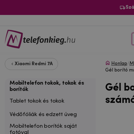
Szá
Honlap
/
Mo
Xiaomi Redmi 7A
Gél borító m
Mobiltelefon tokok, tokok és
Gél b
borítók
számá
Tablet tokok és tokok
Védőfóliák és edzett üveg
Mobiltelefon borítók saját
fotóval