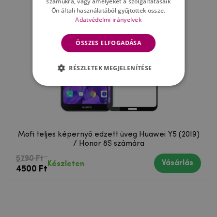
számukra, vagy amelyeket a szolgáltatásaik
Ön általi használatából gyűjtöttek össze.
Adatvédelmi irányelvek
ÖSSZES ELFOGADÁSA
RÉSZLETEK MEGJELENÍTÉSE
Mofi teljes képernyő edzett üveg Huawei Y5 (2019)
/ Honor 8S számára
5790 Ft
Vásárlás
Készleten
4500 Ft