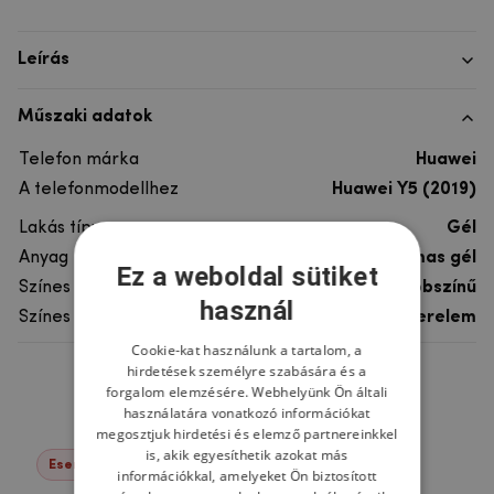
Leírás
Műszaki adatok
Telefon márka
Huawei
A telefonmodellhez
Huawei Y5 (2019)
Lakás típusa
Gél
Anyag
rugalmas gél
Ez a weboldal sütiket
Színes
többszínű
használ
Színes motívum
Szerelem
Cookie-kat használunk a tartalom, a
hirdetések személyre szabására és a
Ne felejtsd el
forgalom elemzésére. Webhelyünk Ön általi
használatára vonatkozó információkat
megosztjuk hirdetési és elemző partnereinkkel
is, akik egyesíthetik azokat más
Események -22%
információkkal, amelyeket Ön biztosított