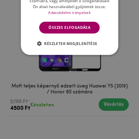
számukra, vagy amelyeket a szolgáltatásaik
Ön általi használatából gyűjtöttek össze.
Adatvédelmi irányelvek
ÖSSZES ELFOGADÁSA
RÉSZLETEK MEGJELENÍTÉSE
Mofi teljes képernyő edzett üveg Huawei Y5 (2019)
/ Honor 8S számára
5790 Ft
Vásárlás
Készleten
4500 Ft