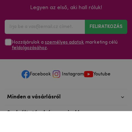
Legyen az első, aki hall róluk!
FELIRATKOZÁS
Hozzájárulok a
személyes adatok
marketing célú
feldolgozásához
.
Facebook
Instagram
Youtube
Minden a vásárlásról
Szolgáltatások és szervizelés
Szerzői jog © 2025
mpouzdra.hu