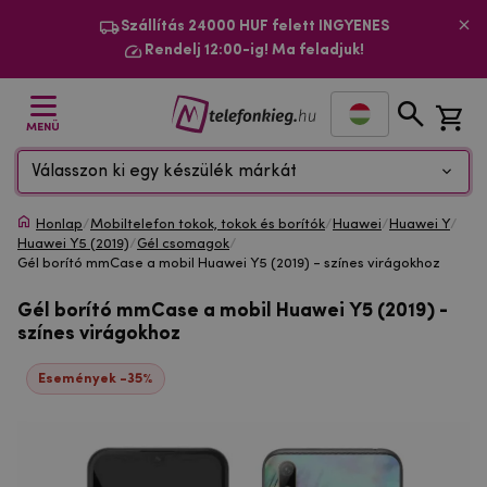
Szállítás 24000 HUF felett INGYENES
Rendelj 12:00-ig! Ma feladjuk!
MENÜ
Válasszon ki egy készülék márkát
Honlap
/
Mobiltelefon tokok, tokok és borítók
/
Huawei
/
Huawei Y
/
Huawei Y5 (2019)
/
Gél csomagok
/
Gél borító mmCase a mobil Huawei Y5 (2019) - színes virágokhoz
Gél borító mmCase a mobil Huawei Y5 (2019) -
színes virágokhoz
Események -35%