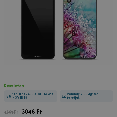
Készleten
Szállítás 24000 HUF felett
Rendelj 12:00-ig! Ma
INGYENES
feladjuk!
3048
Ft
4661 Ft