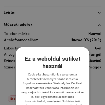
Leírás
Műszaki adatok
Telefon márka
Huawei
A telefonmodellhez
Huawei Y5 (2019)
Lakás típusa
Gél
Anyag
rugalmas gél
Ez a weboldal sütiket
Színes
többszínű
használ
Színes motívum
Virágok
Cookie-kat használunk a tartalom, a
hirdetések személyre szabására és a
Ne felejtsd el
forgalom elemzésére. Webhelyünk Ön általi
használatára vonatkozó információkat
megosztjuk hirdetési és elemző partnereinkkel
is, akik egyesíthetik azokat más
Események -22%
információkkal, amelyeket Ön biztosított