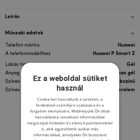
Leírás
Műszaki adatok
Telefon márka
Huawei
A telefonmodellhez
Huawei P Smart Z
Lakás típusa
Gél
Anyag
rugalmas gél
Ez a weboldal sütiket
Színes
többszínű
használ
Színes motívum
Szerelem
Cookie-kat használunk a tartalom, a
hirdetések személyre szabására és a
Ne felejtsd el
forgalom elemzésére. Webhelyünk Ön általi
használatára vonatkozó információkat
megosztjuk hirdetési és elemző partnereinkkel
is, akik egyesíthetik azokat más
információkkal, amelyeket Ön biztosított