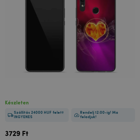
Készleten
Szállítás 24000 HUF felett
Rendelj 12:00-ig! Ma
INGYENES
feladjuk!
3729
Ft