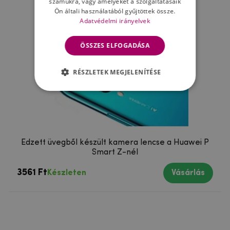
számukra, vagy amelyeket a szolgáltatásaik
Ön általi használatából gyűjtöttek össze.
Adatvédelmi irányelvek
ÖSSZES ELFOGADÁSA
RÉSZLETEK MEGJELENÍTÉSE
Edzett üvegből készült kamera lencse a Huawei P
Smart Z-nél
3561 Ft
Készleten
Vásárlás