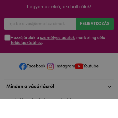
Legyen az első, aki hall róluk!
FELIRATKOZÁS
Hozzájárulok a
személyes adatok
marketing célú
feldolgozásához
.
Facebook
Instagram
Youtube
Minden a vásárlásról
Szolgáltatások és szervizelés
Szerzői jog © 2025
mpouzdra.hu