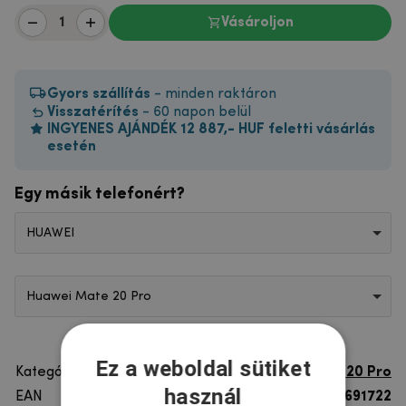
Vásároljon
Gyors szállítás
- minden raktáron
Visszatérítés
- 60 napon belül
INGYENES AJÁNDÉK 12 887,- HUF feletti vásárlás
esetén
Egy másik telefonért?
HUAWEI
Huawei Mate 20 Pro
Ez a weboldal sütiket
Kategória
Huawei Mate 20 Pro
használ
EAN
8596579691722