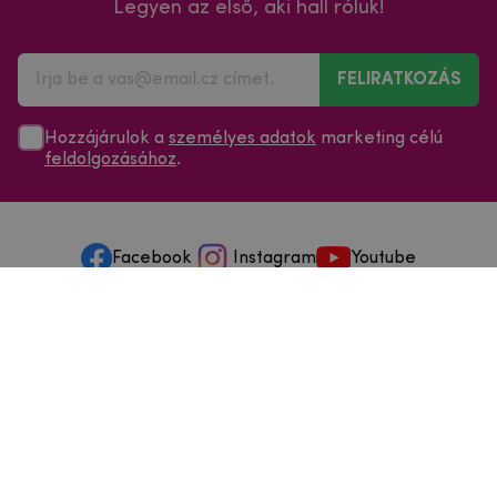
Legyen az első, aki hall róluk!
FELIRATKOZÁS
Hozzájárulok a
személyes adatok
marketing célú
feldolgozásához
.
Facebook
Instagram
Youtube
Minden a vásárlásról
Szolgáltatások és szervizelés
Szerzői jog © 2025
mpouzdra.hu