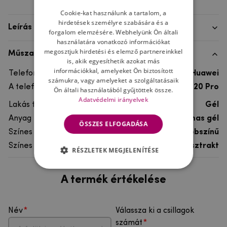
Cookie-kat használunk a tartalom, a
hirdetések személyre szabására és a
Leírás
forgalom elemzésére. Webhelyünk Ön általi
használatára vonatkozó információkat
megosztjuk hirdetési és elemző partnereinkkel
Műszaki adatok
is, akik egyesíthetik azokat más
információkkal, amelyeket Ön biztosított
Telefon márka
Huawei
számukra, vagy amelyeket a szolgáltatásaik
A telefonmodellhez
Huawei Mate 20 Pro
Ön általi használatából gyűjtöttek össze.
Adatvédelmi irányelvek
Lakás típusa
Gél
Anyag
rugalmas gél
ÖSSZES ELFOGADÁSA
Színes
többszínű
Színes motívum
Absztrakt
RÉSZLETEK MEGJELENÍTÉSE
A termék értékelése
Név
Válassza ki a csillagok
számát