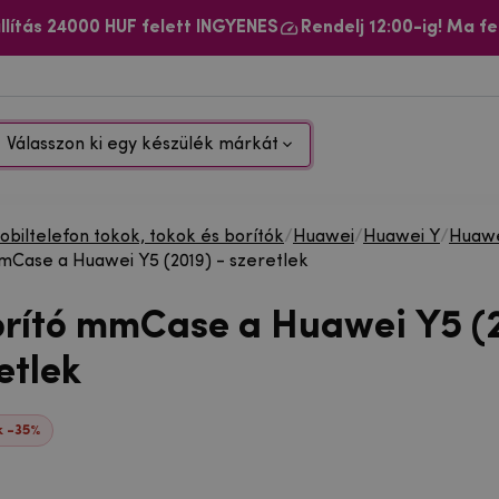
llítás 24000 HUF felett INGYENES
Rendelj 12:00-ig! Ma fe
Válasszon ki egy készülék márkát
biltelefon tokok, tokok és borítók
/
Huawei
/
Huawei Y
/
Huawe
mCase a Huawei Y5 (2019) - szeretlek
orító mmCase a Huawei Y5 (
etlek
 -35%