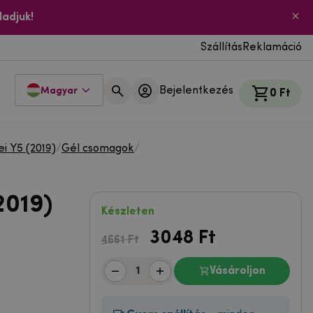
ladjuk!
Szállítás
Reklamáció
Bejelentkezés
Magyar
0 Ft
i Y5 (2019)
/
Gél csomagok
/
2019)
Készleten
3048
Ft
4661 Ft
Vásároljon