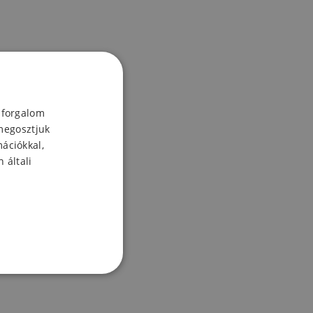
 forgalom
megosztjuk
mációkkal,
 általi