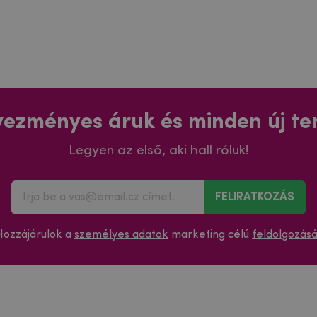
ezményes áruk és minden új t
Legyen az első, aki hall róluk!
FELIRATKOZÁS
Hozzájárulok a
személyes adatok
marketing célú
feldolgozás