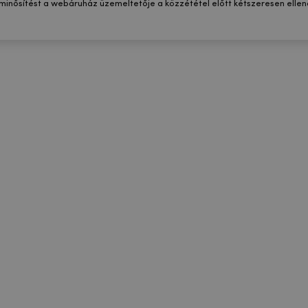
 minősítést a webáruház üzemeltetője a közzététel előtt kétszeresen ellenő