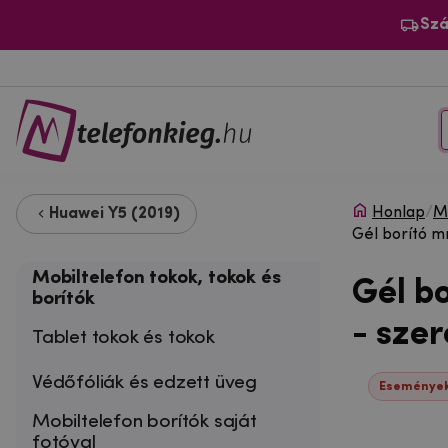
Szá
Honlap
/
Mo
Huawei Y5 (2019)
Gél borító m
Mobiltelefon tokok, tokok és
Gél b
borítók
- szer
Tablet tokok és tokok
Védőfóliák és edzett üveg
Események
Mobiltelefon borítók saját
fotóval