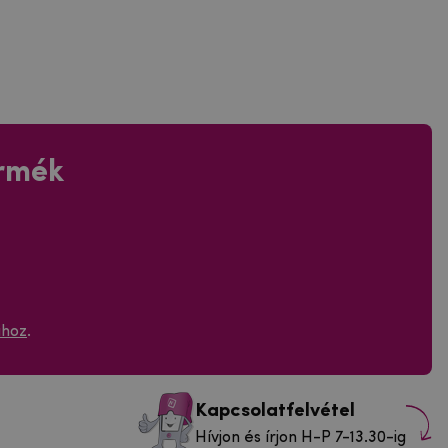
ermék
ához
.
Kapcsolatfelvétel
Hívjon és írjon H-P 7-13.30-ig