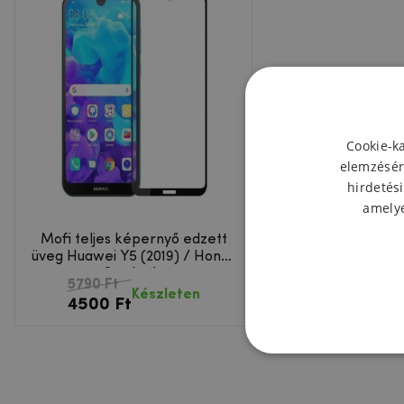
Cookie-k
elemzésér
hirdetési
amelye
Mofi teljes képernyő edzett
üveg Huawei Y5 (2019) / Honor
8S számára
5790 Ft
Készleten
4500 Ft