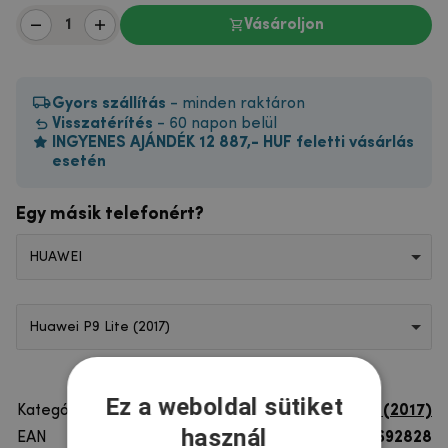
Vásároljon
Gyors szállítás
- minden raktáron
Visszatérítés
- 60 napon belül
INGYENES AJÁNDÉK 12 887,- HUF feletti vásárlás
esetén
Egy másik telefonért?
HUAWEI
Huawei P9 Lite (2017)
Ez a weboldal sütiket
Kategória
Huawei P9 Lite (2017)
használ
EAN
8596579692828