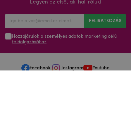
Legyen az első, aki hall róluk!
FELIRATKOZÁS
Hozzájárulok a
személyes adatok
marketing célú
feldolgozásához
.
Facebook
Instagram
Youtube
Minden a vásárlásról
Szolgáltatások és szervizelés
Szerzői jog © 2025
mpouzdra.hu