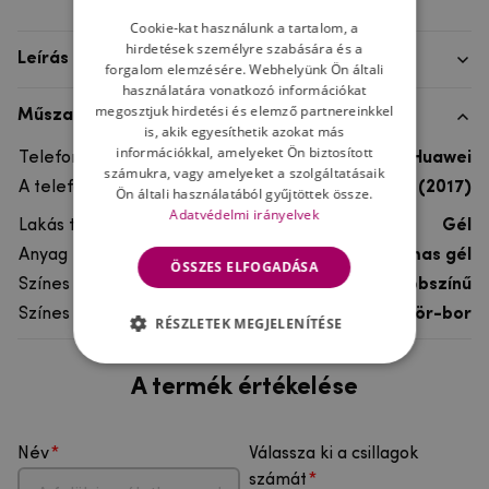
Cookie-kat használunk a tartalom, a
hirdetések személyre szabására és a
Leírás
forgalom elemzésére. Webhelyünk Ön általi
használatára vonatkozó információkat
megosztjuk hirdetési és elemző partnereinkkel
Műszaki adatok
is, akik egyesíthetik azokat más
információkkal, amelyeket Ön biztosított
Telefon márka
Huawei
számukra, vagy amelyeket a szolgáltatásaik
A telefonmodellhez
Huawei P9 Lite (2017)
Ön általi használatából gyűjtöttek össze.
Adatvédelmi irányelvek
Lakás típusa
Gél
Anyag
rugalmas gél
ÖSSZES ELFOGADÁSA
Színes
többszínű
Színes motívum
Sör-bor
RÉSZLETEK MEGJELENÍTÉSE
A termék értékelése
Név
Válassza ki a csillagok
számát