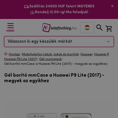
Szállítás 24000 HUF felett INGYENES
Rendelj 12:00-ig! Ma feladjuk!
MENÜ
Válasszon ki egy készülék márkát
Honlap
/
Mobiltelefon tokok, tokok és borítók
/
Huawei
/
Huawei P
/
Huawei P9 Lite (2017)
/
Gél csomagok
/
Gél borító mmCase a Huawei P9 Lite (2017) - megyek az egyikhez
Gél borító mmCase a Huawei P9 Lite (2017) -
megyek az egyikhez