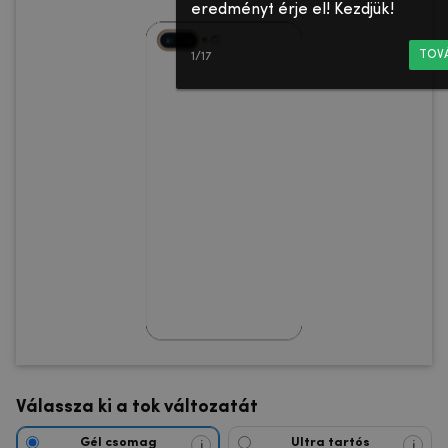
eredményt érje el! Kezdjük!
TOV
1/17
Válassza ki a tok változatát
Gél csomag
Ultra tartós
i
i