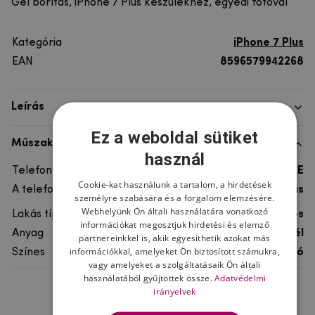
Gél borítás, iPhone 7 Plus készülékhez, egyedi fotóval
Kategória
iPhone 7 Plus
EAN
8596579942268
Leírás
Ez a weboldal sütiket
Műszaki adatok
használ
Telefon márka
APPLE
Cookie-kat használunk a tartalom, a hirdetések
A telefonmodellhez
iPhone 7 Plus
személyre szabására és a forgalom elemzésére.
Webhelyünk Ön általi használatára vonatkozó
Lakás típusa
Gél, Ultra tartós
információkat megosztjuk hirdetési és elemző
Anyag
rugalmas gél
partnereinkkel is, akik egyesíthetik azokat más
információkkal, amelyeket Ön biztosított számukra,
Színes
átlátszó
vagy amelyeket a szolgáltatásaik Ön általi
használatából gyűjtöttek össze.
Adatvédelmi
irányelvek
Ne felejtsd el