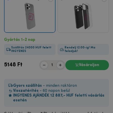
Gyártás 1-2 nap
Szállítás 24000 HUF felett
Rendelj 12:00-ig! Ma
INGYENES
feladjuk!
5148
Ft
Vásároljon
Gyors szállítás
- minden raktáron
Visszatérítés
- 60 napon belül
INGYENES AJÁNDÉK 12 887,- HUF feletti vásárlás
esetén