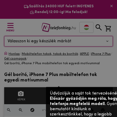
Szállítás 24000 HUF felett INGYENES
Rendelj 12:00-ig! Ma feladjuk!
MENÜ
Válasszon ki egy készülék márkát
Honlap
/
Mobiltelefon tokok, tokok és borítók
/
APPLE
/
iPhone 7 Plus
/
Gél csomagok
/
Gél borító, iPhone 7 Plus mobiltelefon tok egyedi motívummal
Gél borító, iPhone 7 Plus mobiltelefon tok
egyedi motívummal
Üdvözöljük a saját tok tervezéséné
Először győződjön meg róla, hogy
KÉPEK
SZÖVEGES
RÉTEGEK
telefonja megfelelő modell
. Gyor
bemutatót kínálunk a
szerkesztőnkkel, hogy a legjobb