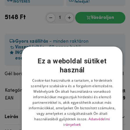
INGYENES
feladjuk!
5148
Ft
Vásároljon
Gyors szállítás
- minden raktáron
Visszatérítés
- 60 napon belül
INGYENES AJÁNDÉK 12 887,- HUF feletti vásárlás
esetén
Ez a weboldal sütiket
használ
Gél borítás, Samsung Galaxy S9 Plus-hoz, egyedi fotóval
Cookie-kat használunk a tartalom, a hirdetések
személyre szabására és a forgalom elemzésére.
Kategória
Galaxy S9 Plus
Webhelyünk Ön általi használatára vonatkozó
információkat megosztjuk hirdetési és elemző
EAN
8596579941759
partnereinkkel is, akik egyesíthetik azokat más
információkkal, amelyeket Ön biztosított számukra,
vagy amelyeket a szolgáltatásaik Ön általi
Leírás
használatából gyűjtöttek össze.
Adatvédelmi
irányelvek