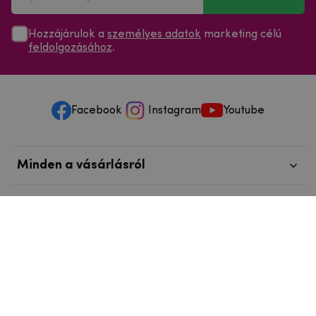
Hozzájárulok a
személyes adatok
marketing célú
feldolgozásához
.
Facebook
Instagram
Youtube
Minden a vásárlásról
Szolgáltatások és szervizelés
Szerzői jog © 2025
mpouzdra.hu
info@telefonkieg.hu