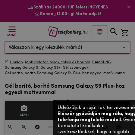
Szállítás 24000 HUF felett INGYENES
Rendelj 12:00-ig! Ma feladjuk!
MENÜ
Válasszon ki egy készülék márkát
Honlap
/
Mobiltelefon tokok, tokok és borítók
/
SAMSUNG
/
Samsung Galaxy S
/
Galaxy S9+
/
Gél csomagok
/
Gél borító, borító Samsung Galaxy S9 Plus-hoz egyedi motívummal
Gél borító, borító Samsung Galaxy S9 Plus-hoz
egyedi motívummal
Üdvözöljük a saját tok tervezéséné
Először győződjön meg róla, hogy
KÉPEK
SZÖVEGES
RÉTEGEK
telefonja megfelelő modell
. Gyor
bemutatót kínálunk a
szerkesztőnkkel, hogy a legjobb