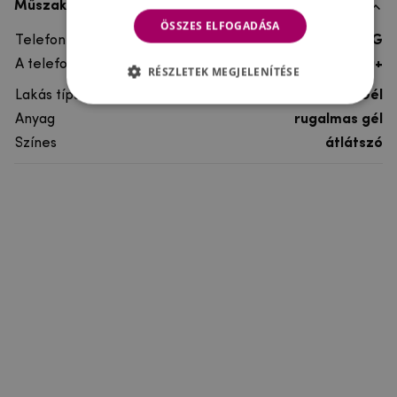
Műszaki adatok
ÖSSZES ELFOGADÁSA
Telefon márka
SAMSUNG
A telefonmodellhez
Galaxy S9 Plus,Galaxy S9+
RÉSZLETEK MEGJELENÍTÉSE
Lakás típusa
Gél
Anyag
rugalmas gél
Színes
átlátszó