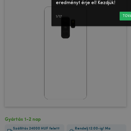
eredményt érje el! Kezdjük!
TOV
1/17
Gyártás 1-2 nap
Szállítás 24000 HUF felett
Rendelj 12:00-ig! Ma