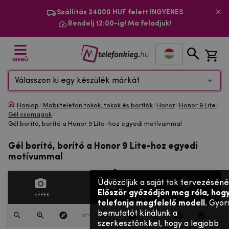
Szállítás 24000 HUF felett INGYENES
Rendelj 12:00-ig! Ma feladjuk!
MENÜ
Válasszon ki egy készülék márkát
Honlap
/
Mobiltelefon tokok, tokok és borítók
/
Honor
/
Honor 9 Lite
/
Gél csomagok
/
Gél borító, borító a Honor 9 Lite-hoz egyedi motívummal
Gél borító, borító a Honor 9 Lite-hoz egyedi
motívummal
Üdvözöljük a saját tok tervezéséné
Először győződjön meg róla, hogy
KÉPEK
SZÖVEGES
RÉTEGEK
telefonja megfelelő modell
. Gyor
bemutatót kínálunk a
szerkesztőnkkel, hogy a legjobb