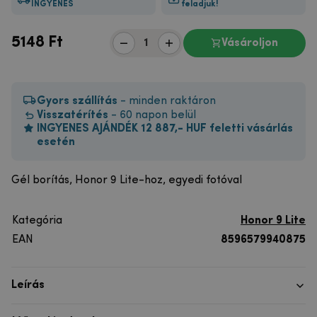
INGYENES
feladjuk!
5148
Ft
Vásároljon
Gyors szállítás
- minden raktáron
Visszatérítés
- 60 napon belül
INGYENES AJÁNDÉK 12 887,- HUF feletti vásárlás
esetén
Gél borítás, Honor 9 Lite-hoz, egyedi fotóval
Kategória
Honor 9 Lite
EAN
8596579940875
Leírás