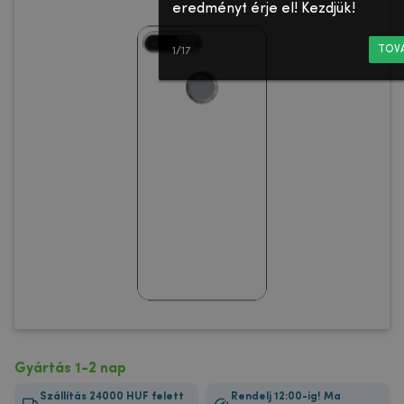
eredményt érje el! Kezdjük!
TOV
1/17
Gyártás 1-2 nap
Szállítás 24000 HUF felett
Rendelj 12:00-ig! Ma