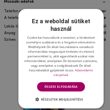
Műszaki adatok
Telefon márka
Honor
A telefonmodellhez
Honor 9 Lite
Ez a weboldal sütiket
Lakás típusa
Gél
használ
Anyag
rugalmas gél
Cookie-kat használunk a tartalom, a hirdetések
Színes
átlátszó
személyre szabására és a forgalom elemzésére.
Webhelyünk Ön általi használatára vonatkozó
információkat megosztjuk hirdetési és elemző
Ne felejtsd el
partnereinkkel is, akik egyesíthetik azokat más
információkkal, amelyeket Ön biztosított számukra,
vagy amelyeket a szolgáltatásaik Ön általi
használatából gyűjtöttek össze.
Adatvédelmi
irányelvek
ÖSSZES ELFOGADÁSA
RÉSZLETEK MEGJELENÍTÉSE