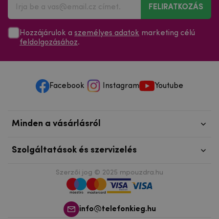
FELIRATKOZÁS
Hozzájárulok a
személyes adatok
marketing célú
feldolgozásához
.
Facebook
Instagram
Youtube
Minden a vásárlásról
Szolgáltatások és szervizelés
Szerzői jog © 2025
mpouzdra.hu
info@telefonkieg.hu