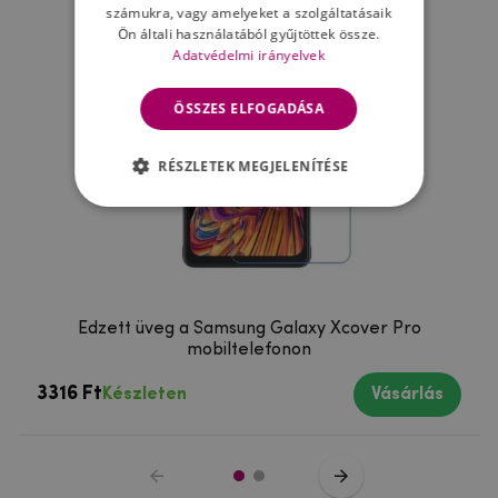
számukra, vagy amelyeket a szolgáltatásaik
Ön általi használatából gyűjtöttek össze.
Adatvédelmi irányelvek
ÖSSZES ELFOGADÁSA
RÉSZLETEK MEGJELENÍTÉSE
Edzett üveg a Samsung Galaxy Xcover Pro
mobiltelefonon
3316 Ft
Készleten
Vásárlás