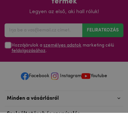
termék
Legyen az első, aki hall róluk!
FELIRATKOZÁS
Hozzájárulok a
személyes adatok
marketing célú
feldolgozásához
.
Facebook
Instagram
Youtube
Minden a vásárlásról
Szolgáltatások és szervizelés
Szerzői jog © 2025
mpouzdra.hu