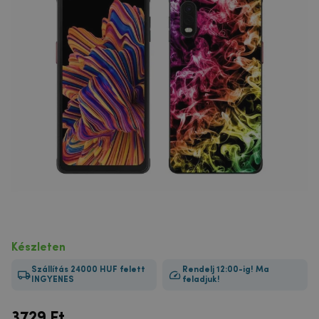
Készleten
Szállítás 24000 HUF felett
Rendelj 12:00-ig! Ma
INGYENES
feladjuk!
3729
Ft