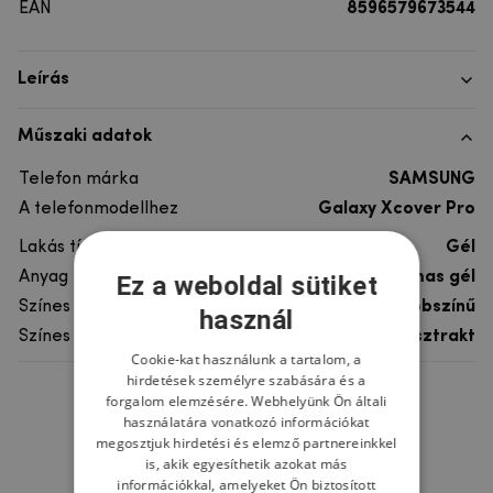
EAN
8596579673544
Leírás
Műszaki adatok
Telefon márka
SAMSUNG
A telefonmodellhez
Galaxy Xcover Pro
Lakás típusa
Gél
Anyag
rugalmas gél
Ez a weboldal sütiket
Színes
többszínű
használ
Színes motívum
Absztrakt
Cookie-kat használunk a tartalom, a
hirdetések személyre szabására és a
forgalom elemzésére. Webhelyünk Ön általi
Ne felejtsd el
használatára vonatkozó információkat
megosztjuk hirdetési és elemző partnereinkkel
is, akik egyesíthetik azokat más
információkkal, amelyeket Ön biztosított