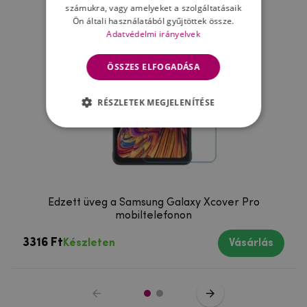
számukra, vagy amelyeket a szolgáltatásaik
Ön általi használatából gyűjtöttek össze.
Adatvédelmi irányelvek
ÖSSZES ELFOGADÁSA
RÉSZLETEK MEGJELENÍTÉSE
Edzett üveg a Samsung Galaxy Xcover Pro
mobiltelefonon
3316 Ft
Készleten
Vásárlás