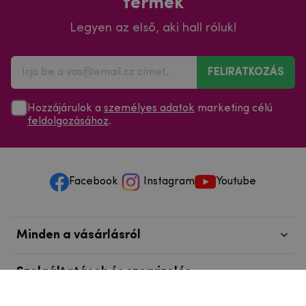
termék
Legyen az első, aki hall róluk!
FELIRATKOZÁS
Hozzájárulok a
személyes adatok
marketing célú
feldolgozásához
.
Facebook
Instagram
Youtube
Minden a vásárlásról
Szolgáltatások és szervizelés
Szerzői jog © 2025
mpouzdra.hu