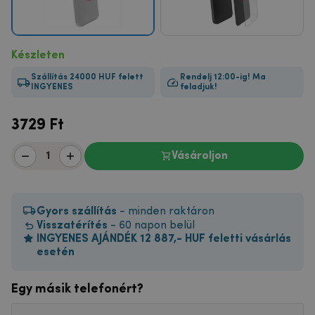
Készleten
Szállítás 24000 HUF felett
Rendelj 12:00-ig! Ma
INGYENES
feladjuk!
3729
Ft
Vásároljon
Gyors szállítás
- minden raktáron
Visszatérítés
- 60 napon belül
INGYENES AJÁNDÉK 12 887,- HUF feletti vásárlás
esetén
Egy másik telefonért?