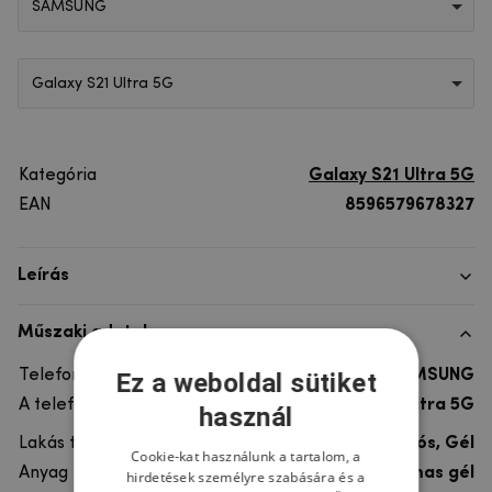
SAMSUNG
Galaxy S21 Ultra 5G
Kategória
Galaxy S21 Ultra 5G
EAN
8596579678327
Leírás
Műszaki adatok
Telefon márka
SAMSUNG
Ez a weboldal sütiket
A telefonmodellhez
Galaxy S21 Ultra 5G
használ
Lakás típusa
Ultra tartós, Gél
Cookie-kat használunk a tartalom, a
Anyag
rugalmas gél
hirdetések személyre szabására és a