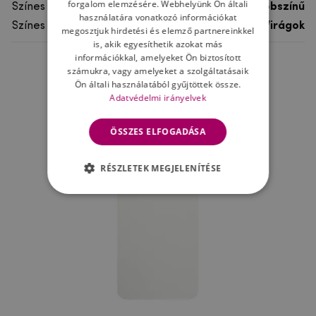
forgalom elemzésére. Webhelyünk Ön általi
Színes
többszínű
használatára vonatkozó információkat
Színes motívum
Virágok
megosztjuk hirdetési és elemző partnereinkkel
is, akik egyesíthetik azokat más
információkkal, amelyeket Ön biztosított
számukra, vagy amelyeket a szolgáltatásaik
Ne felejtsd el
Ön általi használatából gyűjtöttek össze.
Adatvédelmi irányelvek
ÖSSZES ELFOGADÁSA
RÉSZLETEK MEGJELENÍTÉSE