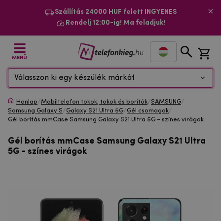
Szállítás 24000 HUF felett INGYENES
Rendelj 12:00-ig! Ma feladjuk!
MENÜ
Válasszon ki egy készülék márkát
Honlap
/
Mobiltelefon tokok, tokok és borítók
/
SAMSUNG
/
Samsung Galaxy S
/
Galaxy S21 Ultra 5G
/
Gél csomagok
/
Gél borítás mmCase Samsung Galaxy S21 Ultra 5G - színes virágok
Gél borítás mmCase Samsung Galaxy S21 Ultra
5G - színes virágok