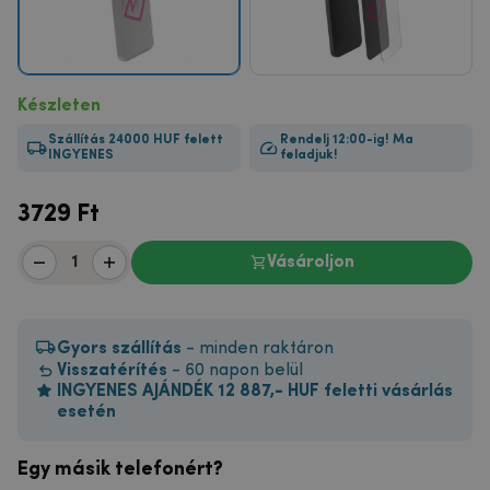
Készleten
Szállítás 24000 HUF felett
Rendelj 12:00-ig! Ma
INGYENES
feladjuk!
3729
Ft
Vásároljon
Gyors szállítás
- minden raktáron
Visszatérítés
- 60 napon belül
INGYENES AJÁNDÉK 12 887,- HUF feletti vásárlás
esetén
Egy másik telefonért?