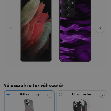
Válassza ki a tok változatát
Gél csomag
Ultra tartós
i
i