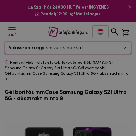
Szállítás 24000 HUF felett INGYENES
Rendelj 12:00-ig! Ma feladjuk!
MENÜ
Válasszon ki egy készülék márkát
Honlap
/
Mobiltelefon tokok, tokok és borítók
/
SAMSUNG
/
Samsung Galaxy S
/
Galaxy S21 Ultra 5G
/
Gél csomagok
/
Gél borítás mmCase Samsung Galaxy S21 Ultra 5G - absztrakt minta
9
Gél borítás mmCase Samsung Galaxy S21 Ultra
5G - absztrakt minta 9