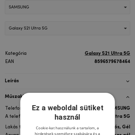
SAMSUNG
Galaxy S21 Ultra 5G
Kategória
Galaxy S21 Ultra 5G
EAN
8596579678464
Leírás
Műszaki adatok
Ez a weboldal sütiket
Telefon márka
SAMSUNG
használ
A telefonmodellhez
Galaxy S21 Ultra 5G
Lakás típusa
Ultra tartós, Gél
Cookie-kat használunk a tartalom, a
hirdetések személyre szabására és a