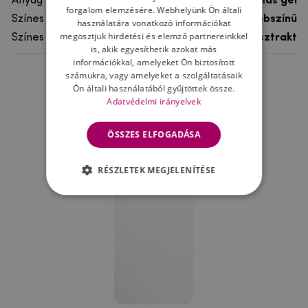
Anyag
rugalmas gél
forgalom elemzésére. Webhelyünk Ön általi
Színes
többszínű
használatára vonatkozó információkat
megosztjuk hirdetési és elemző partnereinkkel
Színes motívum
Absztrakt
is, akik egyesíthetik azokat más
információkkal, amelyeket Ön biztosított
számukra, vagy amelyeket a szolgáltatásaik
Ne felejtsd el
Ön általi használatából gyűjtöttek össze.
Adatvédelmi irányelvek
ÖSSZES ELFOGADÁSA
RÉSZLETEK MEGJELENÍTÉSE