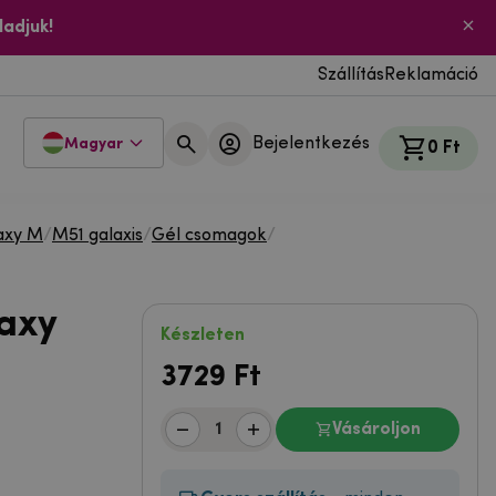
ladjuk!
Szállítás
Reklamáció
Bejelentkezés
Magyar
0 Ft
axy M
/
M51 galaxis
/
Gél csomagok
/
axy
Készleten
3729
Ft
Vásároljon