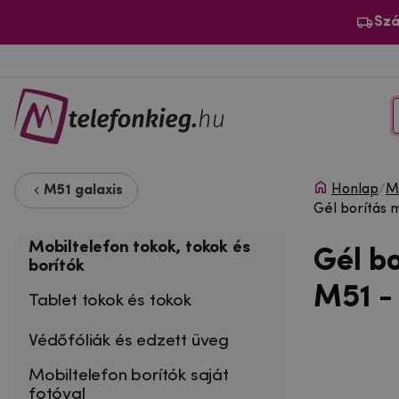
Szá
Honlap
/
Mo
M51 galaxis
Gél borítás
Mobiltelefon tokok, tokok és
Gél b
borítók
M51 -
Tablet tokok és tokok
Védőfóliák és edzett üveg
Mobiltelefon borítók saját
fotóval