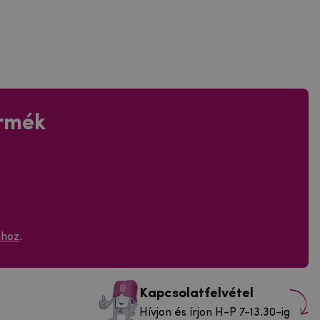
ermék
ához
.
Kapcsolatfelvétel
Hívjon és írjon H-P 7-13.30-ig