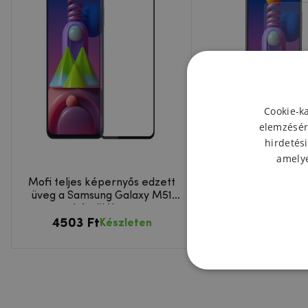
Cookie-k
elemzésér
hirdetési
amelye
Mofi teljes képernyős edzett
ENK edzett üveg a
üveg a Samsung Galaxy M51
Galaxy M51 kész
készüléken
4503 Ft
3200 Ft
Készleten
Kész