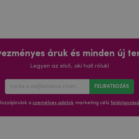
ezményes áruk és minden új t
Legyen az első, aki hall róluk!
FELIRATKOZÁS
Hozzájárulok a
személyes adatok
marketing célú
feldolgozás