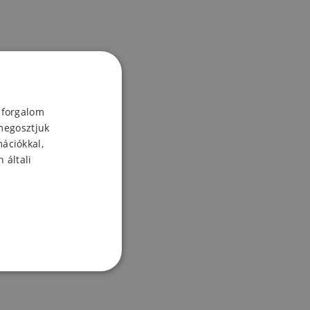
 forgalom
megosztjuk
mációkkal,
 általi