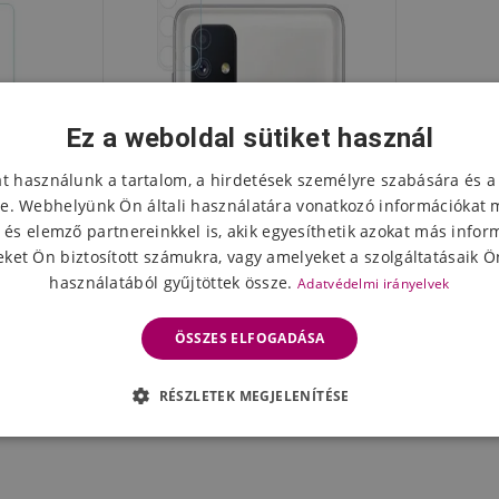
Ez a weboldal sütiket használ
at használunk a tartalom, a hirdetések személyre szabására és a
e. Webhelyünk Ön általi használatára vonatkozó információkat 
 és elemző partnereinkkel is, akik egyesíthetik azokat más infor
ket Ön biztosított számukra, vagy amelyeket a szolgáltatásaik Ön
használatából gyűjtöttek össze.
Adatvédelmi irányelvek
 Samsung
Edzett üvegből készült kamera
ülékhez
lencse a Samsung Galaxy M51
ÖSSZES ELFOGADÁSA
kamerán
1781 Ft
leten
Készleten
RÉSZLETEK MEGJELENÍTÉSE