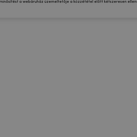
 minősítést a webáruház üzemeltetője a közzététel előtt kétszeresen ellenő