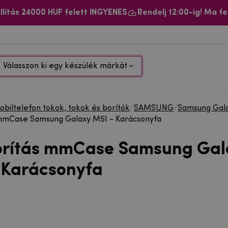
llítás 24000 HUF felett INGYENES
Rendelj 12:00-ig! Ma fe
Válasszon ki egy készülék márkát
biltelefon tokok, tokok és borítók
/
SAMSUNG
/
Samsung Gal
 mmCase Samsung Galaxy M51 - Karácsonyfa
orítás mmCase Samsung Gal
 Karácsonyfa