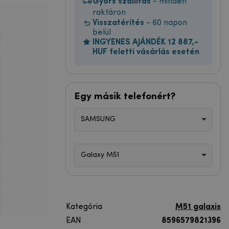
Gyors szállítás
- minden
raktáron
Visszatérítés
- 60 napon
belül
INGYENES AJÁNDÉK 12 887,-
HUF feletti vásárlás esetén
Egy másik telefonért?
SAMSUNG
Galaxy M51
Kategória
M51 galaxis
EAN
8596579821396