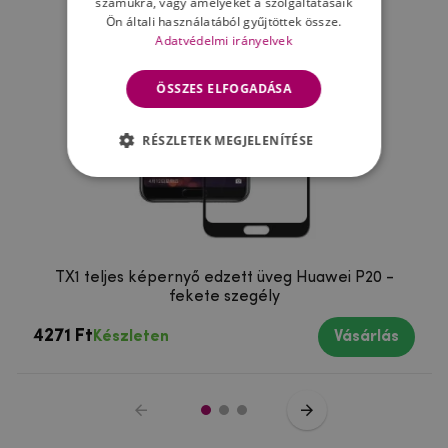
számukra, vagy amelyeket a szolgáltatásaik
Ön általi használatából gyűjtöttek össze.
Adatvédelmi irányelvek
ÖSSZES ELFOGADÁSA
RÉSZLETEK MEGJELENÍTÉSE
TX1 teljes képernyő edzett üveg Huawei P20 -
fekete szegély
4271 Ft
Készleten
Vásárlás