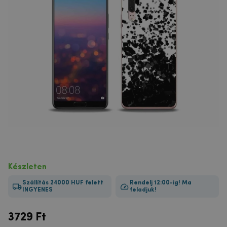
Készleten
Szállítás 24000 HUF felett
Rendelj 12:00-ig! Ma
INGYENES
feladjuk!
3729
Ft