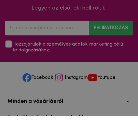
Legyen az első, aki hall róluk!
FELIRATKOZÁS
Hozzájárulok a
személyes adatok
marketing célú
feldolgozásához
.
Facebook
Instagram
Youtube
Minden a vásárlásról
Szolgáltatások és szervizelés
Szerzői jog © 2025
mpouzdra.hu