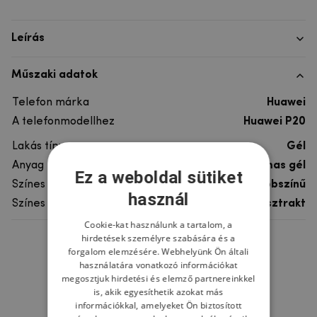
Leírás
Műszaki adatok
Telefon márka
Huawei
A telefonmodellhez
Huawei P20
Lakás típusa
Gél
Anyag
rugalmas gél
Ez a weboldal sütiket
Színes
többszínű
használ
Színes motívum
Absztrakt
Cookie-kat használunk a tartalom, a
hirdetések személyre szabására és a
Ne felejtsd el
forgalom elemzésére. Webhelyünk Ön általi
használatára vonatkozó információkat
megosztjuk hirdetési és elemző partnereinkkel
is, akik egyesíthetik azokat más
információkkal, amelyeket Ön biztosított