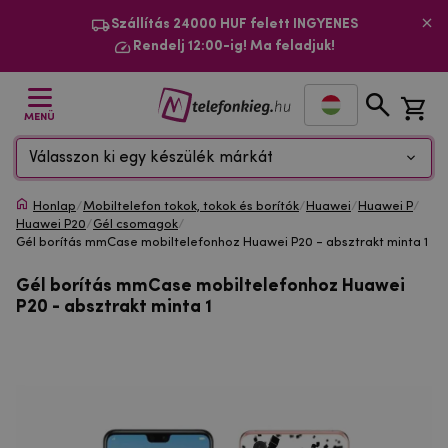
Szállítás 24000 HUF felett INGYENES
Rendelj 12:00-ig! Ma feladjuk!
MENÜ
Válasszon ki egy készülék márkát
Honlap
/
Mobiltelefon tokok, tokok és borítók
/
Huawei
/
Huawei P
/
Huawei P20
/
Gél csomagok
/
Gél borítás mmCase mobiltelefonhoz Huawei P20 - absztrakt minta 1
Gél borítás mmCase mobiltelefonhoz Huawei
P20 - absztrakt minta 1