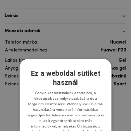
Leírás
Műszaki adatok
Telefon márka
Huawei
A telefonmodellhez
Huawei P20
Lakás típusa
Gél
Anyag
rugalmas gél
Ez a weboldal sütiket
Színes
többszínű
használ
Színes motívum
Sport
Cookie-kat használunk a tartalom, a
hirdetések személyre szabására és a
Ne felejtsd el
forgalom elemzésére. Webhelyünk Ön általi
használatára vonatkozó információkat
megosztjuk hirdetési és elemző partnereinkkel
is, akik egyesíthetik azokat más
információkkal, amelyeket Ön biztosított