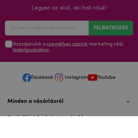
Legyen az első, aki hall róluk!
FELIRATKOZÁS
Hozzájárulok a
személyes adatok
marketing célú
feldolgozásához
.
Facebook
Instagram
Youtube
Minden a vásárlásról
Szolgáltatások és szervizelés
Szerzői jog © 2025
mpouzdra.hu