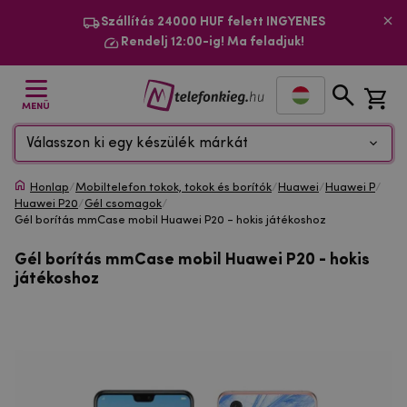
Szállítás 24000 HUF felett INGYENES
Rendelj 12:00-ig! Ma feladjuk!
MENÜ
Válasszon ki egy készülék márkát
Honlap
/
Mobiltelefon tokok, tokok és borítók
/
Huawei
/
Huawei P
/
Huawei P20
/
Gél csomagok
/
Gél borítás mmCase mobil Huawei P20 - hokis játékoshoz
Gél borítás mmCase mobil Huawei P20 - hokis
játékoshoz