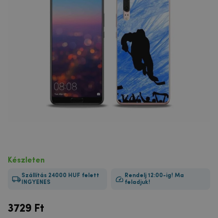
Készleten
Szállítás 24000 HUF felett
Rendelj 12:00-ig! Ma
INGYENES
feladjuk!
3729
Ft