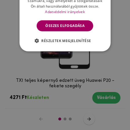
számukra, vagy amelyeket a szolgáltatásaik
Ön általi használatából gyűjtöttek össze.
Adatvédelmi irányelvek
ÖSSZES ELFOGADÁSA
RÉSZLETEK MEGJELENÍTÉSE
TX1 teljes képernyő edzett üveg Huawei P20 -
fekete szegély
4271 Ft
Készleten
Vásárlás