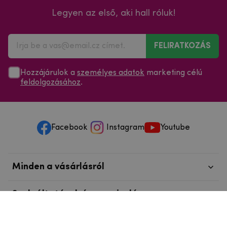
Legyen az első, aki hall róluk!
FELIRATKOZÁS
Hozzájárulok a
személyes adatok
marketing célú
feldolgozásához
.
Facebook
Instagram
Youtube
Minden a vásárlásról
Szolgáltatások és szervizelés
Szerzői jog © 2025
mpouzdra.hu