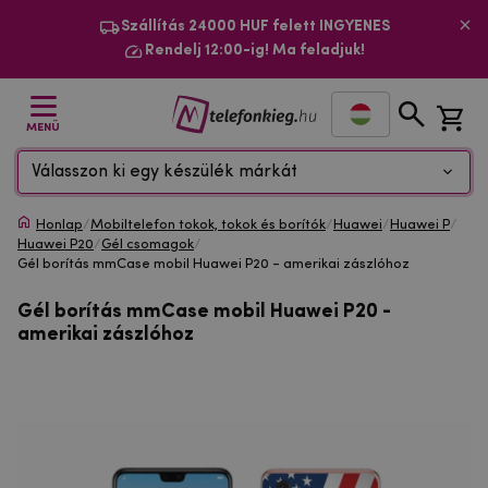
Szállítás 24000 HUF felett INGYENES
Rendelj 12:00-ig! Ma feladjuk!
MENÜ
Válasszon ki egy készülék márkát
Honlap
/
Mobiltelefon tokok, tokok és borítók
/
Huawei
/
Huawei P
/
Huawei P20
/
Gél csomagok
/
Gél borítás mmCase mobil Huawei P20 - amerikai zászlóhoz
Gél borítás mmCase mobil Huawei P20 -
amerikai zászlóhoz