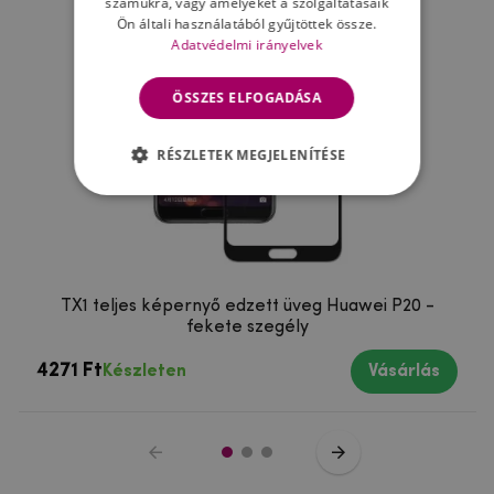
számukra, vagy amelyeket a szolgáltatásaik
Ön általi használatából gyűjtöttek össze.
Adatvédelmi irányelvek
ÖSSZES ELFOGADÁSA
RÉSZLETEK MEGJELENÍTÉSE
TX1 teljes képernyő edzett üveg Huawei P20 -
fekete szegély
4271 Ft
Készleten
Vásárlás