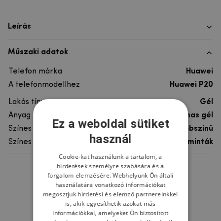
Leírás
Műszaki adatok
Telefon márka
Huawei
A telefonmodellhez
Huawei P20
Lakás típusa
Gél
Anyag
rugalmas gél
Ez a weboldal sütiket
Színes
többszínű
használ
Színes motívum
Egyéb minták
Cookie-kat használunk a tartalom, a
hirdetések személyre szabására és a
Ne felejtsd el
forgalom elemzésére. Webhelyünk Ön általi
használatára vonatkozó információkat
megosztjuk hirdetési és elemző partnereinkkel
is, akik egyesíthetik azokat más
információkkal, amelyeket Ön biztosított