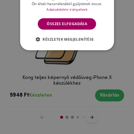
Ön általi használatából gyűjtöttek össze.
Adatvédelmi irányelvek
ÖSSZES ELFOGADÁSA
RÉSZLETEK MEGJELENÍTÉSE
Kong teljes képernyő védőüveg iPhone X
készülékhez
5948 Ft
Készleten
Vásárlás