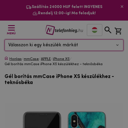
Szállítás 24000 HUF felett INGYENES
Rendelj 12:00-ig! Ma feladjuk!
MENÜ
Válasszon ki egy készülék márkát
Honlap
/
mmCase
/
APPLE
/
iPhone XS
/
Gél borítás mmCase iPhone XS készülékhez - teknősbéka
Gél borítás mmCase iPhone XS készülékhez -
teknősbéka