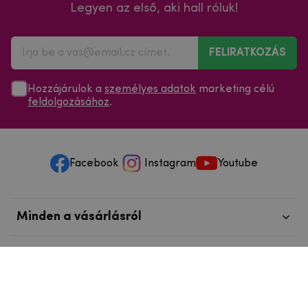
Legyen az első, aki hall róluk!
FELIRATKOZÁS
Hozzájárulok a
személyes adatok
marketing célú
feldolgozásához
.
Facebook
Instagram
Youtube
Minden a vásárlásról
Szolgáltatások és szervizelés
Szerzői jog © 2025
mpouzdra.hu