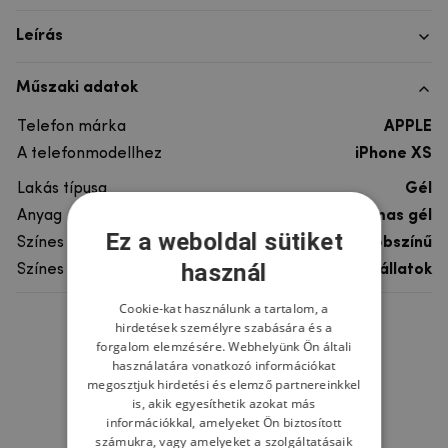
Leírás
Műszaki adatok
Telefon márka
APPLE
A telefonmodellhez
iPhone XS
Lakás típusa
Gél
Anyag
rugalmas gél
Ez a weboldal sütiket
Színes
többszínű
használ
Színes motívum
Egyéb állatok
Cookie-kat használunk a tartalom, a
hirdetések személyre szabására és a
Ne felejtsd el
forgalom elemzésére. Webhelyünk Ön általi
használatára vonatkozó információkat
megosztjuk hirdetési és elemző partnereinkkel
is, akik egyesíthetik azokat más
információkkal, amelyeket Ön biztosított
számukra, vagy amelyeket a szolgáltatásaik