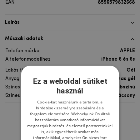
EAN
8596579832668
Leírás
Műszaki adatok
Telefon márka
APPLE
A telefonmodellhez
iPhone 6 és 6s
Lakás típusa
Gél
Anyag
rugalmas gél
Ez a weboldal sütiket
Színes
többszínű
használ
Színes motívum
Karácsony
Cookie-kat használunk a tartalom, a
hirdetések személyre szabására és a
forgalom elemzésére. Webhelyünk Ön általi
Ne felejtsd el
használatára vonatkozó információkat
megosztjuk hirdetési és elemző partnereinkkel
is, akik egyesíthetik azokat más
információkkal, amelyeket Ön biztosított