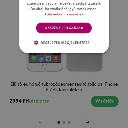
számukra, vagy amelyeket a szolgáltatásaik
Ön általi használatából gyűjtöttek össze.
Adatvédelmi irányelvek
ÖSSZES ELFOGADÁSA
RÉSZLETEK MEGJELENÍTÉSE
Elülső és hátsó tükröződésmentesítő fólia az iPhone
6 / 6s készülékre
2994 Ft
Készleten
Vásárlás