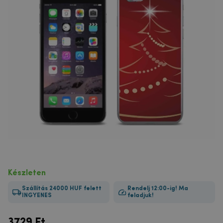
Készleten
Szállítás 24000 HUF felett
Rendelj 12:00-ig! Ma
INGYENES
feladjuk!
3729
Ft