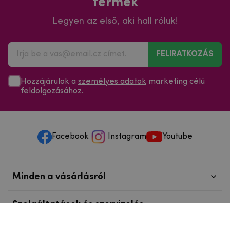
termék
Legyen az első, aki hall róluk!
FELIRATKOZÁS
Hozzájárulok a
személyes adatok
marketing célú
feldolgozásához
.
Facebook
Instagram
Youtube
Minden a vásárlásról
Szolgáltatások és szervizelés
Szerzői jog © 2025
mpouzdra.hu