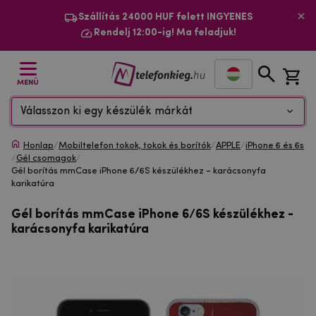
Szállítás 24000 HUF felett INGYENES
Rendelj 12:00-ig! Ma feladjuk!
MENÜ
Válasszon ki egy készülék márkát
Honlap
/
Mobiltelefon tokok, tokok és borítók
/
APPLE
/
iPhone 6 és 6s
/
Gél csomagok
/
Gél borítás mmCase iPhone 6/6S készülékhez - karácsonyfa
karikatúra
Gél borítás mmCase iPhone 6/6S készülékhez -
karácsonyfa karikatúra