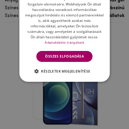
Anyag
rugalmas gél
forgalom elemzésére. Webhelyünk Ön általi
Színes
többszínű
használatára vonatkozó információkat
megosztjuk hirdetési és elemző partnereinkkel
Színes motívum
Egyéb állatok
is, akik egyesíthetik azokat más
információkkal, amelyeket Ön biztosított
számukra, vagy amelyeket a szolgáltatásaik
Ne felejtsd el
Ön általi használatából gyűjtöttek össze.
Adatvédelmi irányelvek
ÖSSZES ELFOGADÁSA
RÉSZLETEK MEGJELENÍTÉSE