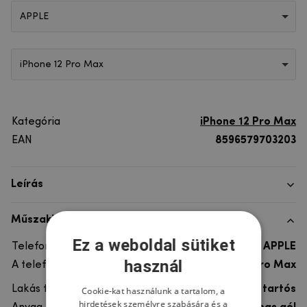
APPLE
iPhone 12 Pro Max
Kategória
iPhone 12 Pro Max
EAN
8596579703203
Leírás
Műszaki adatok
Ez a weboldal sütiket
Telefon márka
APPLE
használ
A telefonmodellhez
iPhone 12 Pro Max
Lakás típusa
Gél, Ultra tartós
Cookie-kat használunk a tartalom, a
hirdetések személyre szabására és a