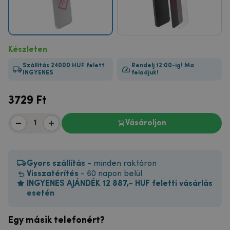
Készleten
Szállítás 24000 HUF felett
Rendelj 12:00-ig! Ma
INGYENES
feladjuk!
3729
Ft
Vásároljon
Gyors szállítás
- minden raktáron
Visszatérítés
- 60 napon belül
INGYENES AJÁNDÉK 12 887,- HUF feletti vásárlás
esetén
Egy másik telefonért?