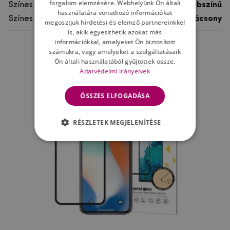
forgalom elemzésére. Webhelyünk Ön általi
Színes
többszínű
használatára vonatkozó információkat
Színes motívum
Karácsony
megosztjuk hirdetési és elemző partnereinkkel
is, akik egyesíthetik azokat más
információkkal, amelyeket Ön biztosított
számukra, vagy amelyeket a szolgáltatásaik
Ne felejtsd el
Ön általi használatából gyűjtöttek össze.
Adatvédelmi irányelvek
ÖSSZES ELFOGADÁSA
RÉSZLETEK MEGJELENÍTÉSE