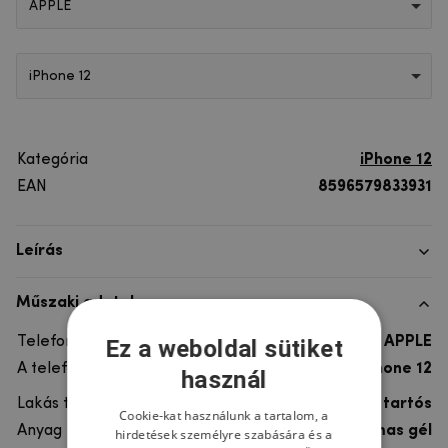
APPLE
iPhone 12
Kategória
iPhone 12
EAN
8596579833931
Leírás
Műszaki adatok
Telefon márka
APPLE
Ez a weboldal sütiket
A telefonmodellhez
iPhone 12
használ
Lakás típusa
Gél, Ultra tartós
Cookie-kat használunk a tartalom, a
Anyag
rugalmas gél
hirdetések személyre szabására és a