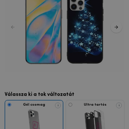
Válassza ki a tok változatát
Gél csomag
Ultra tartós
i
i