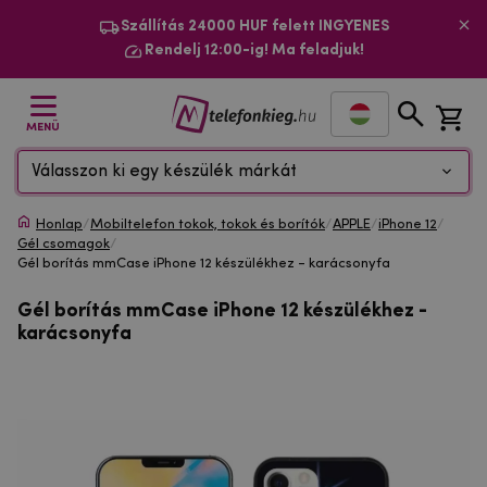
Szállítás 24000 HUF felett INGYENES
Rendelj 12:00-ig! Ma feladjuk!
MENÜ
Válasszon ki egy készülék márkát
Honlap
/
Mobiltelefon tokok, tokok és borítók
/
APPLE
/
iPhone 12
/
Gél csomagok
/
Gél borítás mmCase iPhone 12 készülékhez - karácsonyfa
Gél borítás mmCase iPhone 12 készülékhez -
karácsonyfa