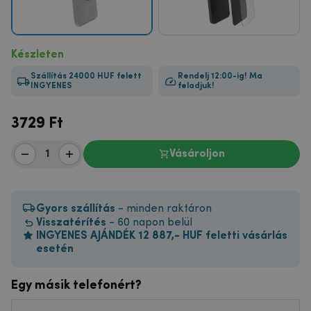
Készleten
Szállítás 24000 HUF felett
Rendelj 12:00-ig! Ma
INGYENES
feladjuk!
3729
Ft
Vásároljon
Gyors szállítás
- minden raktáron
Visszatérítés
- 60 napon belül
INGYENES AJÁNDÉK 12 887,- HUF feletti vásárlás
esetén
Egy másik telefonért?