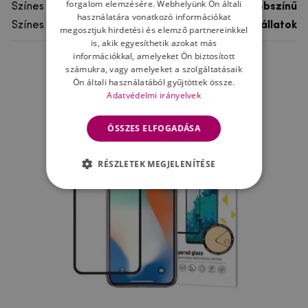
forgalom elemzésére. Webhelyünk Ön általi
Színes
többszínű
használatára vonatkozó információkat
Színes motívum
Egyéb állatok
megosztjuk hirdetési és elemző partnereinkkel
is, akik egyesíthetik azokat más
információkkal, amelyeket Ön biztosított
számukra, vagy amelyeket a szolgáltatásaik
Ne felejtsd el
Ön általi használatából gyűjtöttek össze.
Adatvédelmi irányelvek
ÖSSZES ELFOGADÁSA
RÉSZLETEK MEGJELENÍTÉSE