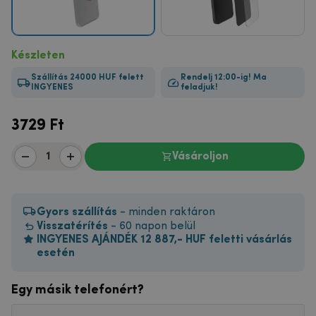
Készleten
Szállítás 24000 HUF felett
Rendelj 12:00-ig! Ma
INGYENES
feladjuk!
3729
Ft
Vásároljon
Gyors szállítás
- minden raktáron
Visszatérítés
- 60 napon belül
INGYENES AJÁNDÉK 12 887,- HUF feletti vásárlás
esetén
Egy másik telefonért?