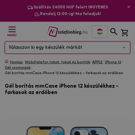
Szállítás 24000 HUF felett INGYENES
Rendelj 12:00-ig! Ma feladjuk!
MENÜ
Válasszon ki egy készülék márkát
Honlap
/
Mobiltelefon tokok, tokok és borítók
/
APPLE
/
iPhone 12
/
Gél csomagok
/
Gél borítás mmCase iPhone 12 készülékhez - farkasok az erdőben
Gél borítás mmCase iPhone 12 készülékhez -
farkasok az erdőben