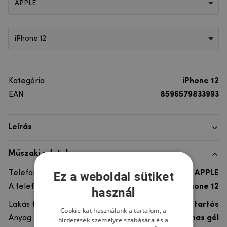
APPLE
iPhone 12
Kategória
iPhone 12
EAN
8596579833993
Leírás
Műszaki adatok
Telefon márka
APPLE
Ez a weboldal sütiket
A telefonmodellhez
iPhone 12
használ
Lakás típusa
Gél, Ultra tartós
Cookie-kat használunk a tartalom, a
Anyag
rugalmas gél
hirdetések személyre szabására és a