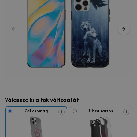
Válassza ki a tok változatát
Gél csomag
Ultra tartós
i
i