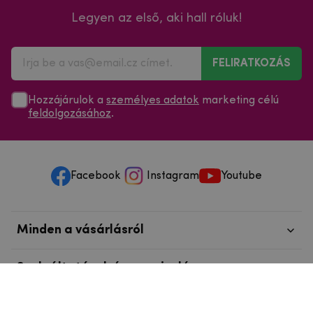
Legyen az első, aki hall róluk!
FELIRATKOZÁS
Hozzájárulok a
személyes adatok
marketing célú
feldolgozásához
.
Facebook
Instagram
Youtube
Minden a vásárlásról
Szolgáltatások és szervizelés
Szerzői jog © 2025
mpouzdra.hu