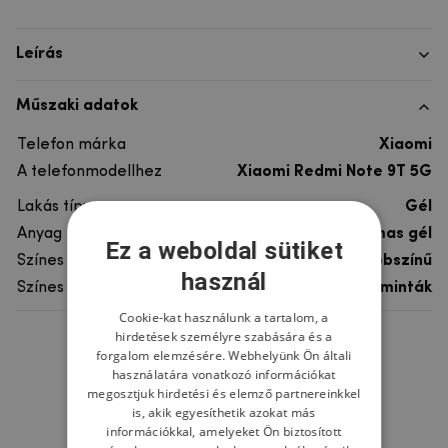
Leírás
Műszaki adatok
Telefon márka
Xiaomi
A telefonmodellhez
Xiaomi Redmi Note 9T 5G
Lakás típusa
Gél
Anyag
rugalmas gél
Ez a weboldal sütiket
Színes
többszínű
használ
Színes motívum
Egyéb minták
Cookie-kat használunk a tartalom, a
hirdetések személyre szabására és a
Ne felejtsd el
forgalom elemzésére. Webhelyünk Ön általi
használatára vonatkozó információkat
megosztjuk hirdetési és elemző partnereinkkel
is, akik egyesíthetik azokat más
információkkal, amelyeket Ön biztosított