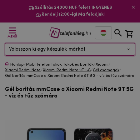
Szállítás 24000 HUF felett INGYENES
Rendelj 12:00-ig! Ma feladjuk!
MENÜ
Válasszon ki egy készülék márkát
Honlap
/
Mobiltelefon tokok, tokok és borítók
/
Xiaomi
/
Xiaomi Redmi Note
/
Xiaomi Redmi Note 9T 5G
/
Gél csomagok
/
Gél borítás mmCase a Xiaomi Redmi Note 9T 5G - víz és tűz számára
Gél borítás mmCase a Xiaomi Redmi Note 9T 5G
- víz és tűz számára