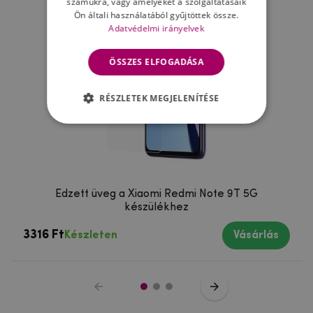
számukra, vagy amelyeket a szolgáltatásaik
Ön általi használatából gyűjtöttek össze.
Adatvédelmi irányelvek
ÖSSZES ELFOGADÁSA
RÉSZLETEK MEGJELENÍTÉSE
Edzett üveg a Xiaomi Redmi Note 9T 5G
készülékhez
3316 Ft
Készleten
Vásárlás