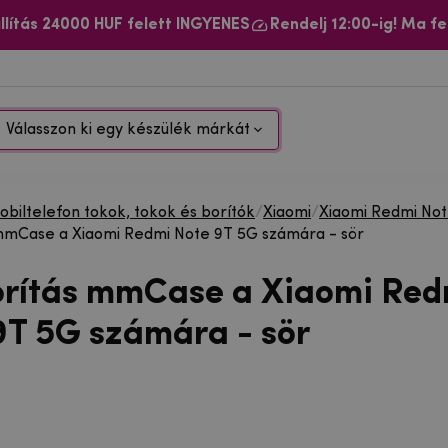
llítás 24000 HUF felett INGYENES
Rendelj 12:00-ig! Ma fe
Válasszon ki egy készülék márkát
biltelefon tokok, tokok és borítók
/
Xiaomi
/
Xiaomi Redmi No
mmCase a Xiaomi Redmi Note 9T 5G számára - sör
orítás mmCase a Xiaomi Red
9T 5G számára - sör