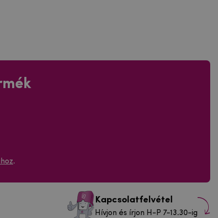
ermék
ához
.
Kapcsolatfelvétel
Hívjon és írjon H-P 7-13.30-ig