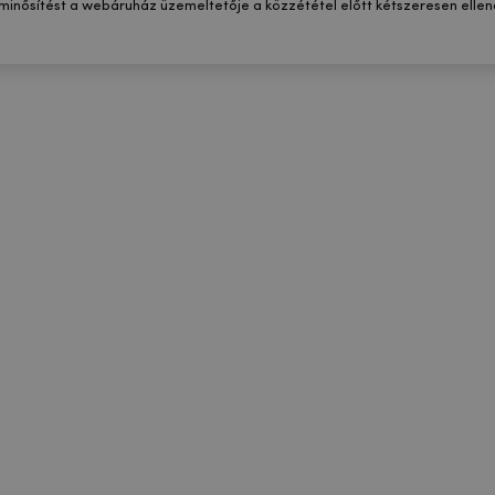
 minősítést a webáruház üzemeltetője a közzététel előtt kétszeresen ellenő