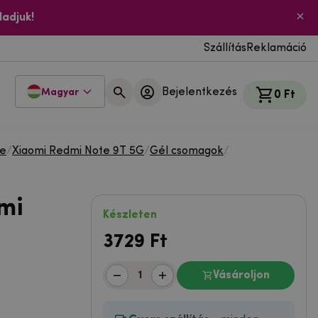
ladjuk!
Szállítás
Reklamáció
Bejelentkezés
Magyar
0 Ft
te
/
Xiaomi Redmi Note 9T 5G
/
Gél csomagok
/
mi
Készleten
3729
Ft
Vásároljon