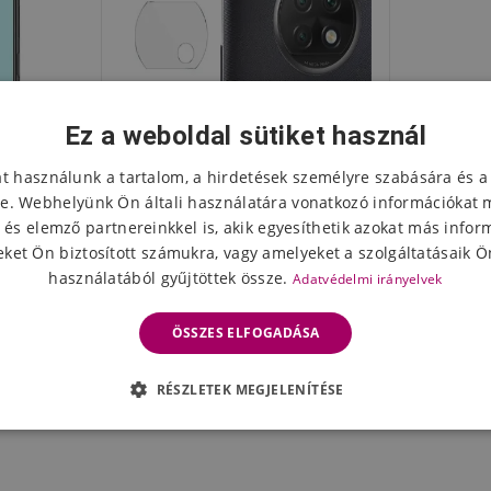
Ez a weboldal sütiket használ
at használunk a tartalom, a hirdetések személyre szabására és a
e. Webhelyünk Ön általi használatára vonatkozó információkat 
 és elemző partnereinkkel is, akik egyesíthetik azokat más infor
ket Ön biztosított számukra, vagy amelyeket a szolgáltatásaik Ön
használatából gyűjtöttek össze.
Adatvédelmi irányelvek
yő edzett
IMK védőüveg a Xiaomi Redmi
i Note 9T
Note 9T 5G kamera
ÖSSZES ELFOGADÁSA
lencséjéhez - 2db
3084 Ft
eten
Készleten
RÉSZLETEK MEGJELENÍTÉSE