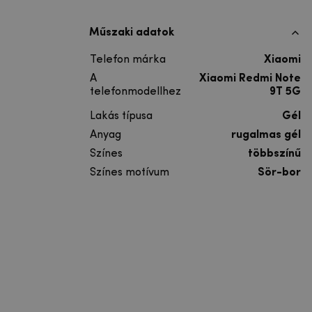
Műszaki adatok
Telefon márka
Xiaomi
A
Xiaomi Redmi Note
telefonmodellhez
9T 5G
Lakás típusa
Gél
Anyag
rugalmas gél
Színes
többszínű
Színes motívum
Sör-bor