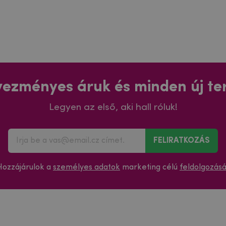
ezményes áruk és minden új t
Legyen az első, aki hall róluk!
FELIRATKOZÁS
Hozzájárulok a
személyes adatok
marketing célú
feldolgozás