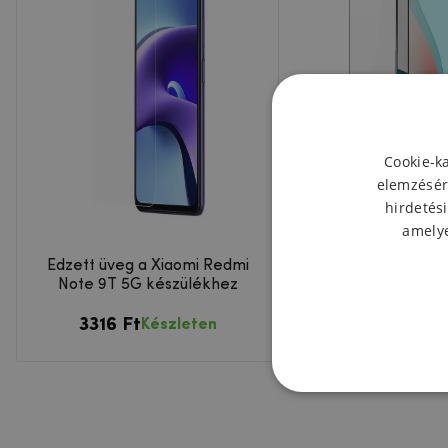
Cookie-k
elemzésér
hirdetési
amelye
Edzett üveg a Xiaomi Redmi
DUX teljes képern
Note 9T 5G készülékhez
üveg a Xiaomi Redm
5G-hez
3316 Ft
4632 Ft
Készleten
Készl