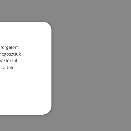
 forgalom
megosztjuk
mációkkal,
 általi