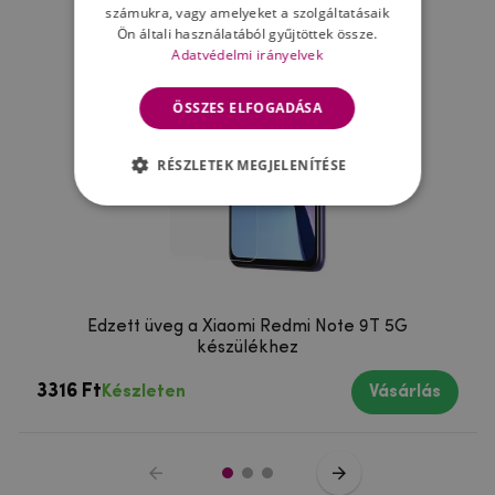
számukra, vagy amelyeket a szolgáltatásaik
Ön általi használatából gyűjtöttek össze.
Adatvédelmi irányelvek
ÖSSZES ELFOGADÁSA
RÉSZLETEK MEGJELENÍTÉSE
Edzett üveg a Xiaomi Redmi Note 9T 5G
készülékhez
3316 Ft
Készleten
Vásárlás