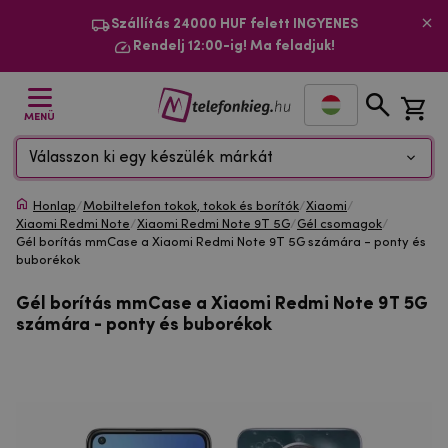
Szállítás 24000 HUF felett INGYENES
Rendelj 12:00-ig! Ma feladjuk!
MENÜ
Válasszon ki egy készülék márkát
Honlap
/
Mobiltelefon tokok, tokok és borítók
/
Xiaomi
/
Xiaomi Redmi Note
/
Xiaomi Redmi Note 9T 5G
/
Gél csomagok
/
Gél borítás mmCase a Xiaomi Redmi Note 9T 5G számára - ponty és
buborékok
Gél borítás mmCase a Xiaomi Redmi Note 9T 5G
számára - ponty és buborékok