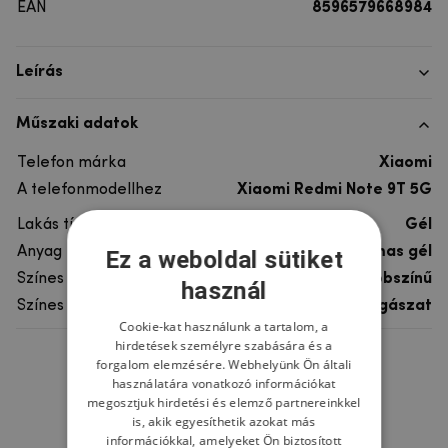
EAN
8596579668984
Leírás
Műszaki adatok
Telefon márka
Xiaomi
A telefonmodellhez
Xiaomi Redmi Note 9T 5G
Lakás típusa
Gél
Anyag
rugalmas gél
Ez a weboldal sütiket
Színes
többszínű
használ
Színes motívum
Horgászat
Cookie-kat használunk a tartalom, a
hirdetések személyre szabására és a
forgalom elemzésére. Webhelyünk Ön általi
Ne felejtsd el
használatára vonatkozó információkat
megosztjuk hirdetési és elemző partnereinkkel
is, akik egyesíthetik azokat más
információkkal, amelyeket Ön biztosított