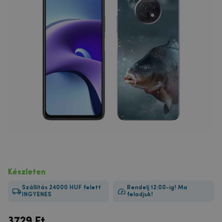
Készleten
Szállítás 24000 HUF felett
Rendelj 12:00-ig! Ma
INGYENES
feladjuk!
3729
Ft