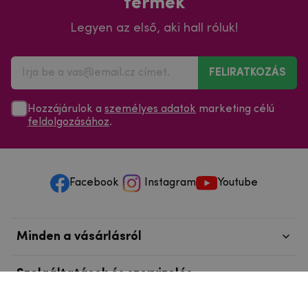
termék
Legyen az első, aki hall róluk!
FELIRATKOZÁS
Hozzájárulok a
személyes adatok
marketing célú
feldolgozásához
.
Facebook
Instagram
Youtube
Minden a vásárlásról
Szolgáltatások és szervizelés
Szerzői jog © 2025
mpouzdra.hu